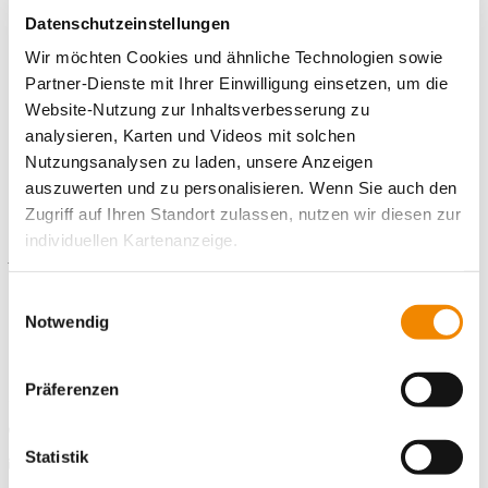
Datenschutzeinstellungen
Bitte nutze hierfür unser
Online-Bewerbungsportal
. Hier kannst
Wir möchten Cookies und ähnliche Technologien sowie
du persönliche Angaben und Einsatzwünsche eintragen sowie
die notwendigen Unterlagen (bitte im PNG-, JPG- oder PDF-
Partner-Dienste mit Ihrer Einwilligung einsetzen, um die
Format) direkt hochladen.
Website-Nutzung zur Inhaltsverbesserung zu
analysieren, Karten und Videos mit solchen
Nutzungsanalysen zu laden, unsere Anzeigen
auszuwerten und zu personalisieren. Wenn Sie auch den
Zugriff auf Ihren Standort zulassen, nutzen wir diesen zur
Kontaktiere uns!
individuellen Kartenanzeige.
E-Mail schreiben
Soweit es für diese Zwecke erforderlich ist, erhalten
Einwilligungsauswahl
Standort
unsere Partner Daten wie Ihre IP-Adresse und
Notwendig
verarbeiten diese zusammen mit Daten von anderen
Freiwilligendienste Bamberg
Websites. Die Partner erkennen mitunter auch, wenn Sie
Karolinenstraße 16
Präferenzen
zum Website-Besuch verschiedene Geräte verwenden,
96049 Bamberg
und verknüpfen die Daten geräteübergreifend. Dabei
Telefonnummer
0 951 20879574
kann die Datenübertragung in Drittländer (insb. die USA)
Statistik
E-Mail an Freiwilligendienste Bamberg
E-Mail schreiben
nicht ausgeschlossen werden. Dort ist kein der EU