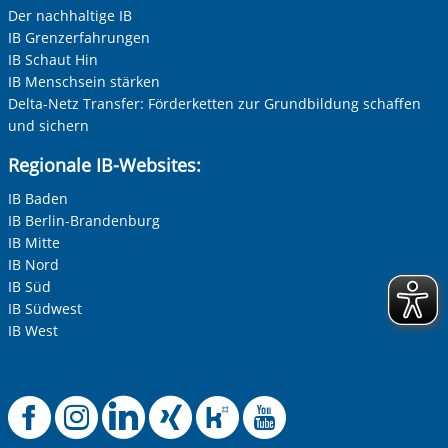
Der nachhaltige IB
IB Grenzerfahrungen
IB Schaut Hin
IB Menschsein stärken
Delta-Netz Transfer: Förderketten zur Grundbildung schaffen
und sichern
Regionale IB-Websites:
IB Baden
IB Berlin-Brandenburg
IB Mitte
IB Nord
IB Süd
IB Südwest
IB West
Offizielle Facebook-
Offizielle Instag
Offizielle Link
Offizielle X
Offizielle
Offiziel