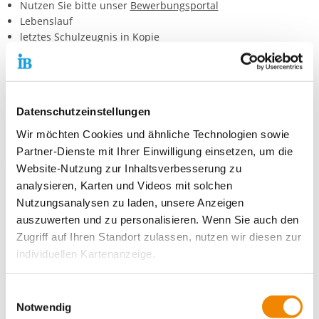
Nutzen Sie bitte unser
Bewerbungsportal
Lebenslauf
letztes Schulzeugnis in Kopie
bitte geben Sie auch die gewünschte Einsatzstelle an
Anfragen senden Sie bitte an:
Datenschutzeinstellungen
Internationaler Bund (IB) e.V.
Wir möchten Cookies und ähnliche Technologien sowie
Freiwilligendienste
Partner-Dienste mit Ihrer Einwilligung einsetzen, um die
Eglosheimer Straße 92-94
Website-Nutzung zur Inhaltsverbesserung zu
71679 Asperg
analysieren, Karten und Videos mit solchen
Nutzungsanalysen zu laden, unsere Anzeigen
Bei Fragen wenden Sie sich bitte an Sarah Ghebreghiorghis
auszuwerten und zu personalisieren. Wenn Sie auch den
unter der Nummer 07141 2654 49 oder per E-Mail an
Zugriff auf Ihren Standort zulassen, nutzen wir diesen zur
sarah.ghebreghiorghis@ib.de.
individuellen Kartenanzeige.
Soweit es für diese Zwecke erforderlich ist, erhalten
Einwilligungsauswahl
unsere Partner Daten wie Ihre IP-Adresse und
Notwendig
Kontaktiere uns!