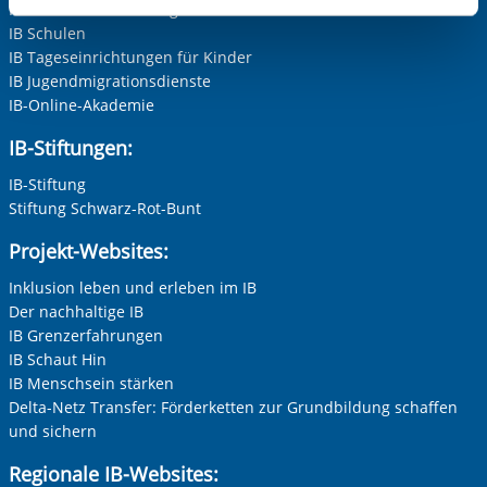
IB Personalentwicklung
aufgerufenen und somit gewünschten Website-
IB Schulen
Funktionen sind. Diese Cookies setzen wir aufgrund
IB Tageseinrichtungen für Kinder
berechtigter Interessen und daher unabhängig von einer
IB Jugendmigrationsdienste
Einwilligung.
IB-Online-Akademie
IB-Stiftungen:
IB-Stiftung
Stiftung Schwarz-Rot-Bunt
Projekt-Websites:
Inklusion leben und erleben im IB
Der nachhaltige IB
IB Grenzerfahrungen
IB Schaut Hin
IB Menschsein stärken
Delta-Netz Transfer: Förderketten zur Grundbildung schaffen
und sichern
Regionale IB-Websites: