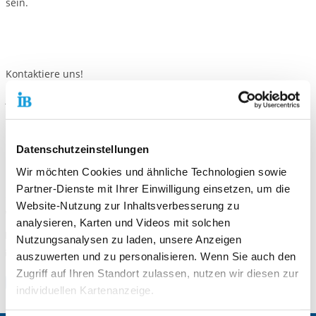
sein.
Kontaktiere uns!
E-Mail schreiben
Standort
Datenschutzeinstellungen
IB Freiwilligendienste Kassel
Wir möchten Cookies und ähnliche Technologien sowie
Königsplatz 57
Partner-Dienste mit Ihrer Einwilligung einsetzen, um die
34117 Kassel
Website-Nutzung zur Inhaltsverbesserung zu
Telefonnummer
0561 574637-0
analysieren, Karten und Videos mit solchen
Faxnummer
0561-57463710
Nutzungsanalysen zu laden, unsere Anzeigen
E-Mail an IB Freiwilligendienste Kassel
E-Mail schreiben
auszuwerten und zu personalisieren. Wenn Sie auch den
Zugriff auf Ihren Standort zulassen, nutzen wir diesen zur
Zum Standort
individuellen Kartenanzeige.