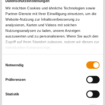
Datenschutzeinstellungen
du persönliche Angaben und Einsatzwünsche eintragen sowie
Wir möchten Cookies und ähnliche Technologien sowie
die notwendigen Unterlagen (bitte im PNG-, JPG- oder PDF-
Partner-Dienste mit Ihrer Einwilligung einsetzen, um die
Format) direkt hochladen.
Website-Nutzung zur Inhaltsverbesserung zu
analysieren, Karten und Videos mit solchen
Nutzungsanalysen zu laden, unsere Anzeigen
auszuwerten und zu personalisieren. Wenn Sie auch den
Kontaktiere uns!
Zugriff auf Ihren Standort zulassen, nutzen wir diesen zur
E-Mail schreiben
individuellen Kartenanzeige.
Soweit es für diese Zwecke erforderlich ist, erhalten
Standort
Einwilligungsauswahl
unsere Partner Daten wie Ihre IP-Adresse und
Notwendig
Freiwilligendienste Bamberg
verarbeiten diese zusammen mit Daten von anderen
Karolinenstraße 16
Websites. Die Partner erkennen mitunter auch, wenn Sie
96049 Bamberg
Präferenzen
zum Website-Besuch verschiedene Geräte verwenden,
Telefonnummer
0 951 20879574
und verknüpfen die Daten geräteübergreifend. Dabei
E-Mail an Freiwilligendienste Bamberg
E-Mail schreiben
kann die Datenübertragung in Drittländer (insb. die USA)
Statistik
nicht ausgeschlossen werden. Dort ist kein der EU
Zum Standort
gleichwertiges Datenschutzniveau gewährleistet, was zu