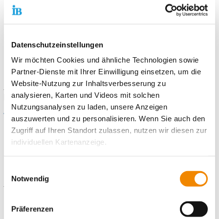
Kommunikative Fähigkeiten
Teamfähigkeit und Flexibilität
Selbstständigkeit
Datenschutzeinstellungen
Wir möchten Cookies und ähnliche Technologien sowie
Informiere Dich auf
www.ib-berlin.de/fwd-bbno
und sende
Partner-Dienste mit Ihrer Einwilligung einsetzen, um die
Deine Bewerbungsunterlagen an
freiwilligendienste-
Website-Nutzung zur Inhaltsverbesserung zu
neuenhagen@ib.de
. Du kannst auch gern unseren
analysieren, Karten und Videos mit solchen
Bewerbungsbogen
nutzen.
Nutzungsanalysen zu laden, unsere Anzeigen
Wir freuen uns auf Deine Bewerbung!
auszuwerten und zu personalisieren. Wenn Sie auch den
Zugriff auf Ihren Standort zulassen, nutzen wir diesen zur
individuellen Kartenanzeige.
Kontaktiere uns!
Soweit es für diese Zwecke erforderlich ist, erhalten
Einwilligungsauswahl
unsere Partner Daten wie Ihre IP-Adresse und
Notwendig
E-Mail schreiben
verarbeiten diese zusammen mit Daten von anderen
Websites. Die Partner erkennen mitunter auch, wenn Sie
Präferenzen
Standort
zum Website-Besuch verschiedene Geräte verwenden,