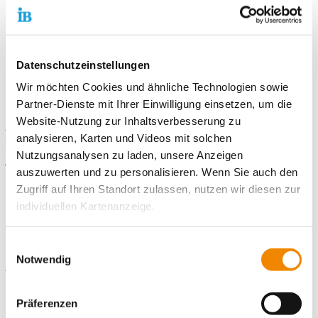
Kommunikative Fähigkeiten
Teamfähigkeit und Flexibilität
Selbstständigkeit
Datenschutzeinstellungen
Wir möchten Cookies und ähnliche Technologien sowie
Informiere Dich auf
www.ib-berlin.de/fwd-bbno
und sende
Partner-Dienste mit Ihrer Einwilligung einsetzen, um die
Deine Bewerbungsunterlagen an
freiwilligendienste-
Website-Nutzung zur Inhaltsverbesserung zu
neuenhagen@ib.de
. Du kannst auch gern unseren
analysieren, Karten und Videos mit solchen
Bewerbungsbogen
nutzen.
Nutzungsanalysen zu laden, unsere Anzeigen
Wir freuen uns auf Deine Bewerbung!
auszuwerten und zu personalisieren. Wenn Sie auch den
Zugriff auf Ihren Standort zulassen, nutzen wir diesen zur
individuellen Kartenanzeige.
Kontaktiere uns!
Soweit es für diese Zwecke erforderlich ist, erhalten
Einwilligungsauswahl
unsere Partner Daten wie Ihre IP-Adresse und
Notwendig
E-Mail schreiben
verarbeiten diese zusammen mit Daten von anderen
Websites. Die Partner erkennen mitunter auch, wenn Sie
Präferenzen
Standort
zum Website-Besuch verschiedene Geräte verwenden,