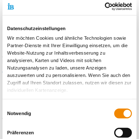
Kommunikative Fähigkeiten
Teamfähigkeit und Flexibilität
Selbstständigkeit
Datenschutzeinstellungen
Wir möchten Cookies und ähnliche Technologien sowie
Informiere Dich auf
www.ib-berlin.de/fwd-bbno
und sende
Partner-Dienste mit Ihrer Einwilligung einsetzen, um die
Deine Bewerbungsunterlagen an
freiwilligendienste-
Website-Nutzung zur Inhaltsverbesserung zu
neuenhagen@ib.de
. Du kannst auch gern unseren
analysieren, Karten und Videos mit solchen
Bewerbungsbogen
nutzen.
Nutzungsanalysen zu laden, unsere Anzeigen
Wir freuen uns auf Deine Bewerbung!
auszuwerten und zu personalisieren. Wenn Sie auch den
Zugriff auf Ihren Standort zulassen, nutzen wir diesen zur
individuellen Kartenanzeige.
Kontaktiere uns!
Soweit es für diese Zwecke erforderlich ist, erhalten
Einwilligungsauswahl
unsere Partner Daten wie Ihre IP-Adresse und
Notwendig
E-Mail schreiben
verarbeiten diese zusammen mit Daten von anderen
Websites. Die Partner erkennen mitunter auch, wenn Sie
Präferenzen
Standort
zum Website-Besuch verschiedene Geräte verwenden,