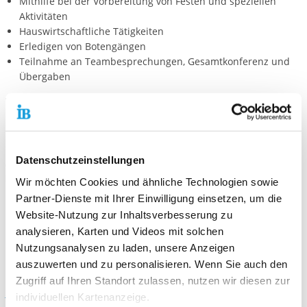
Mithilfe bei der Vorbereitung von Festen und speziellen
Aktivitäten
Hauswirtschaftliche Tätigkeiten
Erledigen von Botengängen
Teilnahme an Teambesprechungen, Gesamtkonferenz und
Übergaben
Wir freuen uns auf deine Bewerbung!
Bitte nutze hierfür unser
online Bewerbungsportal
Hier kannst du persönliche Angaben und Einsatzwünsche eintragen sowie
Datenschutzeinstellungen
die notwendigen Unterlagen (bitte im PNG-, JPG- oder PDF-Format) direkt
hochladen.
Wir möchten Cookies und ähnliche Technologien sowie
Partner-Dienste mit Ihrer Einwilligung einsetzen, um die
Bewerbungsanschreiben
Website-Nutzung zur Inhaltsverbesserung zu
Lebenslauf
analysieren, Karten und Videos mit solchen
Kopie des letzten Zeugnisses
gerne - ein Passfoto
Nutzungsanalysen zu laden, unsere Anzeigen
auszuwerten und zu personalisieren. Wenn Sie auch den
Mail-Anfragen rund um deine Bewerbungen:
Zugriff auf Ihren Standort zulassen, nutzen wir diesen zur
Bewerbung-Freiwilligendienste-Muenchen@ib.de
individuellen Kartenanzeige.