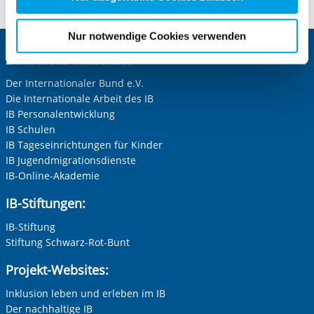
für die Zukunft widerrufen. Bitte beachten Sie: Ihre
etwaige Einwilligung erstreckt sich nicht auf notwendige
Nur notwendige Cookies verwenden
Cookies, die erforderlich zur Bereitstellung der von Ihnen
Zentrale IB-Websites:
aufgerufenen und somit gewünschten Website-
Funktionen sind. Diese Cookies setzen wir aufgrund
Der Internationaler Bund e.V.
berechtigter Interessen und daher unabhängig von einer
Die Internationale Arbeit des IB
Einwilligung.
IB Personalentwicklung
IB Schulen
IB Tageseinrichtungen für Kinder
IB Jugendmigrationsdienste
IB-Online-Akademie
IB-Stiftungen:
IB-Stiftung
Stiftung Schwarz-Rot-Bunt
Projekt-Websites:
Inklusion leben und erleben im IB
Der nachhaltige IB