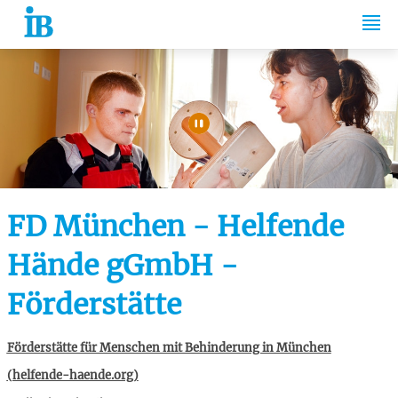
Springe zum Inhalt
Automatische Wiede
FD München - Helfende
Hände gGmbH -
Förderstätte
Förderstätte für Menschen mit Behinderung in München
(helfende-haende.org)