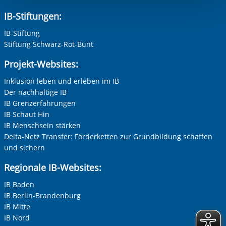
berechtigter Interessen und daher unabhängig von einer
IB-Stiftungen:
Einwilligung.
IB-Stiftung
Stiftung Schwarz-Rot-Bunt
Projekt-Websites:
Inklusion leben und erleben im IB
Der nachhaltige IB
IB Grenzerfahrungen
IB Schaut Hin
IB Menschsein stärken
Delta-Netz Transfer: Förderketten zur Grundbildung schaffen
und sichern
Regionale IB-Websites:
IB Baden
IB Berlin-Brandenburg
IB Mitte
IB Nord