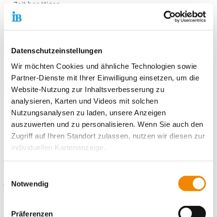
Zeit benötigen
Volljährigkeit
Belastbarkeit
Psychische Stabilität
Datenschutzeinstellungen
Wir freuen uns auf Deine Bewerbung!
Wir möchten Cookies und ähnliche Technologien sowie
Bitte nutze hierfür unser
Online-Bewerbungsportal
. Hier kannst
Partner-Dienste mit Ihrer Einwilligung einsetzen, um die
du persönliche Angaben und Einsatzwünsche eintragen sowie
Website-Nutzung zur Inhaltsverbesserung zu
die notwendigen Unterlagen (bitte im PNG-, JPG- oder PDF-
analysieren, Karten und Videos mit solchen
Format) direkt hochladen.
Nutzungsanalysen zu laden, unsere Anzeigen
auszuwerten und zu personalisieren. Wenn Sie auch den
Zugriff auf Ihren Standort zulassen, nutzen wir diesen zur
individuellen Kartenanzeige.
Kontaktiere uns!
Soweit es für diese Zwecke erforderlich ist, erhalten
Einwilligungsauswahl
E-Mail schreiben
unsere Partner Daten wie Ihre IP-Adresse und
Notwendig
verarbeiten diese zusammen mit Daten von anderen
Websites. Die Partner erkennen mitunter auch, wenn Sie
Standort
Präferenzen
zum Website-Besuch verschiedene Geräte verwenden,