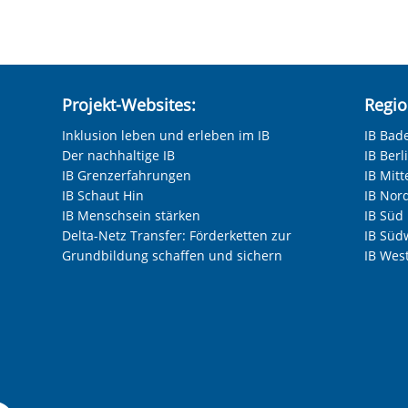
Projekt-Websites:
Regio
Inklusion leben und erleben im IB
IB Bad
Der nachhaltige IB
IB Ber
IB Grenzerfahrungen
IB Mitt
IB Schaut Hin
IB Nor
IB Menschsein stärken
IB Süd
Delta-Netz Transfer: Förderketten zur
IB Süd
Grundbildung schaffen und sichern
IB Wes