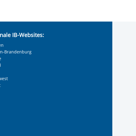
nale IB-Websites:
en
lin-Brandenburg
e
d
west
t