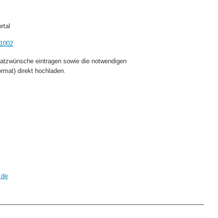
rtal
11002
satzwünsche eintragen sowie die notwendigen
rmat) direkt hochladen.
.de