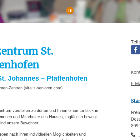
rstreckt sich nicht auf notwendige Cookies, die erforderlich zur B
n und somit gewünschten Website-Funktionen sind. Diese Cooki
Automatische Wiede
ressen und daher unabhängig von einer Einwilligung.
Teil
zentrum St.
fenhofen
Kont
St. Johannes – Pfaffenhofen
E-Ma
oren-Zentren (vitalis-senioren.com)
Sta
ntrum vorstellen zu dürfen und Ihnen einen Einblick in
Frei
rinnen und Mitarbeiter des Hauses, tagtäglich bewegt
Dess
sind unsere Bewohner.
809
T
eben nach ihren individuellen Möglichkeiten und