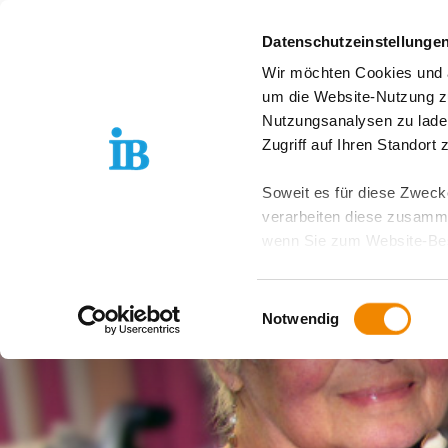
Springe zum Inhalt
Datenschutzeinstellunge
Wir möchten Cookies und ä
Freiwilligendienst D
um die Website-Nutzung zu
Nutzungsanalysen zu lade
Zugriff auf Ihren Standort
Soweit es für diese Zwecke
verarbeiten diese zusamme
wenn Sie zum Website-Bes
geräteübergreifend. Dabei 
ausgeschlossen werden. Do
Einwilligungsauswahl
zusätzlichen Risiken für I
Notwendig
Weitere Details finden Sie
Sie möchten, dass alle Web
Kategorien auswählen. Sie 
Zwecke entscheiden und Ihre