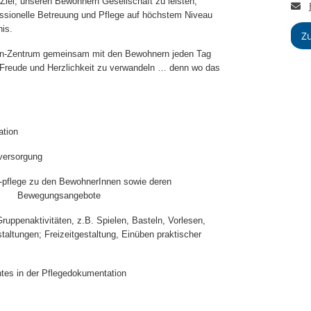
 Ziel; unseren Bewohnern Gesellschaft zu leisten,
E
essionelle Betreuung und Pflege auf höchstem Niveau
nis.
Z
ren-Zentrum gemeinsam mit den Bewohnern jeden Tag
, Freude und Herzlichkeit zu verwandeln … denn wo das
ation
nversorgung
-pflege zu den BewohnerInnen sowie deren
 Bewegungsangebote
ruppenaktivitäten, z.B. Spielen, Basteln, Vorlesen,
taltungen; Freizeitgestaltung, Einüben praktischer
htes in der Pflegedokumentation