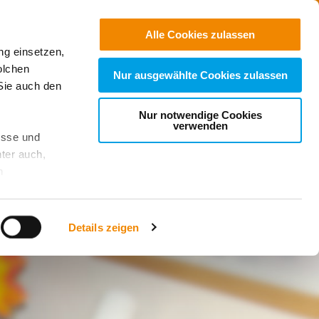
Freie
Stellen
Suchen
Alle Cookies zulassen
ng einsetzen,
r Nähe
olchen
Nur ausgewählte Cookies zulassen
Sie auch den
Nur notwendige Cookies
verwenden
esse und
ter auch,
n
stet, was zu
Details zeigen
sicht
. Wenn
le Cookie-
 diese
achten Sie: