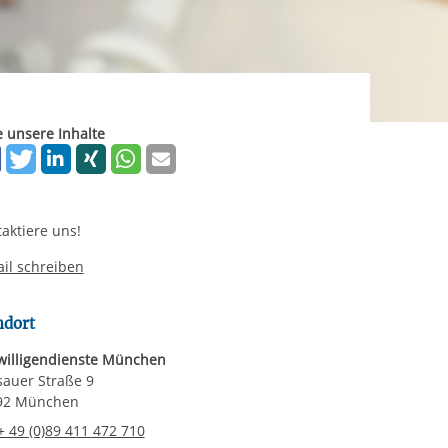
ereitstellung
es setzen wir
rgabe starten/stoppen
e unsere Inhalte
aktiere uns!
il schreiben
ndort
willigendienste München
auer Straße 9
92 München
elefonnummer
+ 49 (0)89 411 472 710