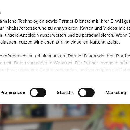
n
hnliche Technologien sowie Partner-Dienste mit Ihrer Einwilligu
eutschland
Freiwilligendienst Ausland
In deine
r Inhaltsverbesserung zu analysieren, Karten und Videos mit s
n, unsere Anzeigen auszuwerten und zu personalisieren. Wenn 
 zulassen, nutzen wir diesen zur individuellen Kartenanzeige.
 erforderlich ist, erhalten unsere Partner Daten wie Ihre IP-Adr
n mit Daten von anderen Websites. Die Partner erkennen mitun
uch verschiedene Geräte verwenden, und verknüpfen die Date
kann die Datenübertragung in Drittländer (insb. die USA) nicht
rt ist kein der EU gleichwertiges Datenschutzniveau gewährlei
hre Daten führen kann.
Präferenzen
Statistik
Marketing
 in unseren
Datenschutzhinweisen
und in unserer
Cookie-Über
site-Funktionen für diese Zwecke aktiviert sind, müssen Sie al
können mittels nachfolgender Buttons über Ihre Einwilligung für
 erteilte Einwilligung stets für die Zukunft widerrufen. Bitte be