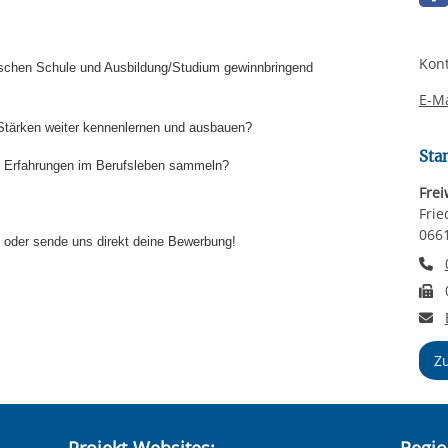
Kont
 zwischen Schule und Ausbildung/Studium gewinnbringend
E-Ma
 Stärken weiter kennenlernen und ausbauen?
Sta
che Erfahrungen im Berufsleben sammeln?
Frei
Frie
066
en oder sende uns direkt deine Bewerbung!
T
F
E
Z
Projekt-Websites:
Regio