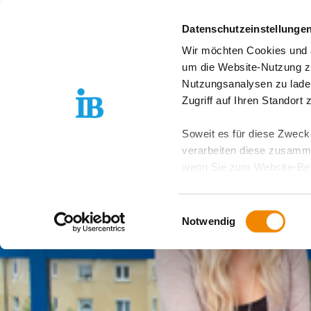
Springe zum Inhalt
Datenschutzeinstellunge
Wir möchten Cookies und ä
Freiwilligendienst D
um die Website-Nutzung zu
Nutzungsanalysen zu lade
Zugriff auf Ihren Standort
Soweit es für diese Zwecke
verarbeiten diese zusamme
wenn Sie zum Website-Bes
geräteübergreifend. Dabei 
ausgeschlossen werden. Do
Einwilligungsauswahl
zusätzlichen Risiken für I
Notwendig
Weitere Details finden Sie
Sie möchten, dass alle Web
Kategorien auswählen. Sie 
Zwecke entscheiden und Ihre