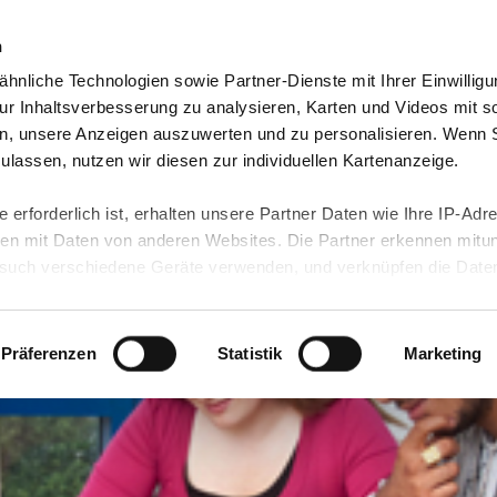
n
hnliche Technologien sowie Partner-Dienste mit Ihrer Einwilligu
eutschland
Freiwilligendienst Ausland
In deine
r Inhaltsverbesserung zu analysieren, Karten und Videos mit s
n, unsere Anzeigen auszuwerten und zu personalisieren. Wenn 
 zulassen, nutzen wir diesen zur individuellen Kartenanzeige.
 erforderlich ist, erhalten unsere Partner Daten wie Ihre IP-Adr
n mit Daten von anderen Websites. Die Partner erkennen mitun
uch verschiedene Geräte verwenden, und verknüpfen die Date
kann die Datenübertragung in Drittländer (insb. die USA) nicht
rt ist kein der EU gleichwertiges Datenschutzniveau gewährlei
hre Daten führen kann.
Präferenzen
Statistik
Marketing
 in unseren
Datenschutzhinweisen
und in unserer
Cookie-Über
site-Funktionen für diese Zwecke aktiviert sind, müssen Sie al
können mittels nachfolgender Buttons über Ihre Einwilligung für
 erteilte Einwilligung stets für die Zukunft widerrufen. Bitte be