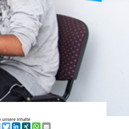
ereitstellung
es setzen wir
rgabe starten/stoppen
e unsere Inhalte