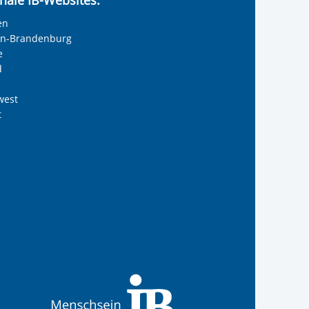
en
lin-Brandenburg
e
d
west
t
reiwilligendienste
 Internationalen Bund
s Internationalen Bund
Internationalen Bund
 des Internationalen B
te der IB-Freiwilligend