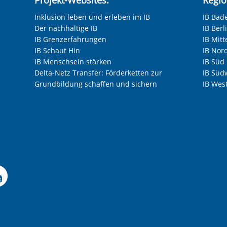
Inklusion leben und erleben im IB
IB Bad
Der nachhaltige IB
IB Ber
IB Grenzerfahrungen
IB Mitt
IB Schaut Hin
IB Nor
IB Menschsein stärken
IB Süd
Delta-Netz Transfer: Förderketten zur
IB Süd
Grundbildung schaffen und sichern
IB Wes
Facebook-Seite der IB-F
le Instagram-Seite des
elle LinkedIn-Seite de
izielle Xing-Seite des 
ffizielle Kununu-Seite
Offizielle YouTube-Sei