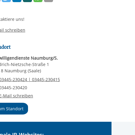
aktiere uns!
il schreiben
ndort
willigendienste Naumburg/S.
drich-Nietzsche-Straße 1
18 Naumburg (Saale)
elefonnummer
03445-230424 | 03445-230415
axnummer
03445-230420
-Mail an Freiwilligendienste Naumburg/S.
E-Mail schreiben
um Standort
nale IB-Websites: