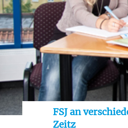
Ihre etwaige Einwilligung e
der von Ihnen aufgerufene
aufgrund berechtigter Inte
FSJ an verschied
Zeitz