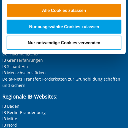
Funktionen für diese Zwecke aktiviert sind, müssen Sie
IB-Stiftungen:
Alle Cookies zulassen
alle Cookie-Kategorien auswählen. Sie können mittels
nachfolgender Buttons über Ihre Einwilligung für diese
IB-Stiftung
Zwecke entscheiden und Ihre erteilte Einwilligung stets
Stiftung Schwarz-Rot-Bunt
Nur ausgewählte Cookies zulassen
für die Zukunft widerrufen. Bitte beachten Sie: Ihre
Projekt-Websites:
etwaige Einwilligung erstreckt sich nicht auf notwendige
Nur notwendige Cookies verwenden
Cookies, die erforderlich zur Bereitstellung der von Ihnen
Inklusion leben und erleben im IB
aufgerufenen und somit gewünschten Website-
Der nachhaltige IB
IB Grenzerfahrungen
Funktionen sind. Diese Cookies setzen wir aufgrund
IB Schaut Hin
berechtigter Interessen und daher unabhängig von einer
IB Menschsein stärken
Einwilligung.
Delta-Netz Transfer: Förderketten zur Grundbildung schaffen
und sichern
Regionale IB-Websites:
IB Baden
IB Berlin-Brandenburg
IB Mitte
IB Nord