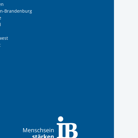
en
lin-Brandenburg
e
d
west
t
reiwilligendienste
 Internationalen Bund
s Internationalen Bund
Internationalen Bund
 des Internationalen B
te der IB-Freiwilligend