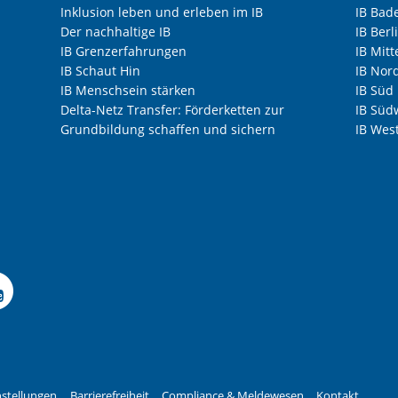
Inklusion leben und erleben im IB
IB Bad
Der nachhaltige IB
IB Ber
IB Grenzerfahrungen
IB Mitt
IB Schaut Hin
IB Nor
IB Menschsein stärken
IB Süd
Delta-Netz Transfer: Förderketten zur
IB Süd
Grundbildung schaffen und sichern
IB Wes
Facebook-Seite der IB-F
le Instagram-Seite des
elle LinkedIn-Seite de
izielle Xing-Seite des 
ffizielle Kununu-Seite
Offizielle YouTube-Sei
stellungen
Barrierefreiheit
Compliance & Meldewesen
Kontakt