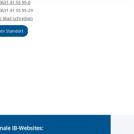
elefonnummer
0631 41 55 95-0
ereitstellung
axnummer
es setzen wir
0631 41 55 95-29
-Mail an Freiwilligendienste Kaiserslautern
E-Mail schreiben
um Standort
nale IB-Websites: