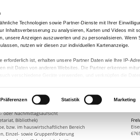
n
hnliche Technologien sowie Partner-Dienste mit Ihrer Einwilligu
eutschland
Freiwilligendienst Ausland
In deine
r Inhaltsverbesserung zu analysieren, Karten und Videos mit s
n, unsere Anzeigen auszuwerten und zu personalisieren. Wenn 
in Ramstein-
 zulassen, nutzen wir diesen zur individuellen Kartenanzeige.
Teil
 erforderlich ist, erhalten unsere Partner Daten wie Ihre IP-Adr
n mit Daten von anderen Websites. Die Partner erkennen mitun
le plus "Am Reichswald"
uch verschiedene Geräte verwenden, und verknüpfen die Date
Kont
en:
kann die Datenübertragung in Drittländer (insb. die USA) nicht
rt ist kein der EU gleichwertiges Datenschutzniveau gewährlei
E-Ma
terricht, bei Projekten, bzw. Wanderungen
hre Daten führen kann.
n während des Unterrichts besonders zu
Präferenzen
Statistik
Marketing
hrkräfte
Sta
 in unseren
Datenschutzhinweisen
und in unserer
Cookie-Über
ts- oder Nachmittagsaufsicht
tariat, Bibliothek)
Frei
site-Funktionen für diese Zwecke aktiviert sind, müssen Sie al
Eise
e, bzw. im hauswirtschaftlichen Bereich
können mittels nachfolgender Buttons über Ihre Einwilligung für
6765
n, Einzel- sowie Gruppenförderung
 erteilte Einwilligung stets für die Zukunft widerrufen. Bitte be