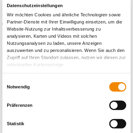
letztes Schulzeugnis in Kopie
Datenschutzeinstellungen
Angabe der gewünschten Einsatzstelle / Einsatzbereiches
Wir möchten Cookies und ähnliche Technologien sowie
Jetzt online bewerben!
Partner-Dienste mit Ihrer Einwilligung einsetzen, um die
Website-Nutzung zur Inhaltsverbesserung zu
analysieren, Karten und Videos mit solchen
Nutzungsanalysen zu laden, unsere Anzeigen
Kontaktiere uns!
auszuwerten und zu personalisieren. Wenn Sie auch den
Zugriff auf Ihren Standort zulassen, nutzen wir diesen zur
E-Mail schreiben
individuellen Kartenanzeige.
Standort
Soweit es für diese Zwecke erforderlich ist, erhalten
Einwilligungsauswahl
unsere Partner Daten wie Ihre IP-Adresse und
Notwendig
Freiwilligendienste Saarbrücken
verarbeiten diese zusammen mit Daten von anderen
Weißenburger Str. 19
66113 Saarbrücken
Websites. Die Partner erkennen mitunter auch, wenn Sie
Präferenzen
zum Website-Besuch verschiedene Geräte verwenden,
Telefonnummer
0 681 991919-22
und verknüpfen die Daten geräteübergreifend. Dabei
Faxnummer
0 681 991919-23
kann die Datenübertragung in Drittländer (insb. die USA)
Statistik
E-Mail an Freiwilligendienste Saarbrücken
E-Mail schreiben
nicht ausgeschlossen werden. Dort ist kein der EU