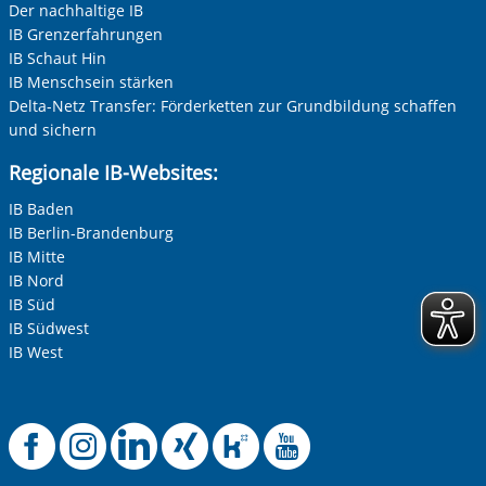
Der nachhaltige IB
IB Grenzerfahrungen
IB Schaut Hin
IB Menschsein stärken
Delta-Netz Transfer: Förderketten zur Grundbildung schaffen
und sichern
Regionale IB-Websites:
IB Baden
IB Berlin-Brandenburg
IB Mitte
IB Nord
IB Süd
IB Südwest
IB West
Offizielle Facebook-
Offizielle Instag
Offizielle Link
Offizielle X
Offizielle
Offiziel