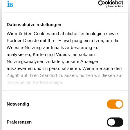
spannende Bildungsseminare
pädagogische Begleitung bei allen Fragen
Datenschutzeinstellungen
Wir möchten Cookies und ähnliche Technologien sowie
Wir freuen uns auf deine Bewerbung!
Partner-Dienste mit Ihrer Einwilligung einsetzen, um die
Bitte nutze hierfür unser
Online-Bewerbungsportal
. Hier kannst
Website-Nutzung zur Inhaltsverbesserung zu
du persönliche Angaben und Einsatzwünsche eintragen sowie
analysieren, Karten und Videos mit solchen
die notwendigen Unterlagen (bitte im PNG-, JPG- oder PDF-
Nutzungsanalysen zu laden, unsere Anzeigen
Format) direkt hochladen.
auszuwerten und zu personalisieren. Wenn Sie auch den
Zugriff auf Ihren Standort zulassen, nutzen wir diesen zur
individuellen Kartenanzeige.
Kontaktiere uns!
Soweit es für diese Zwecke erforderlich ist, erhalten
Einwilligungsauswahl
unsere Partner Daten wie Ihre IP-Adresse und
Notwendig
E-Mail schreiben
verarbeiten diese zusammen mit Daten von anderen
Websites. Die Partner erkennen mitunter auch, wenn Sie
Standort
Präferenzen
zum Website-Besuch verschiedene Geräte verwenden,