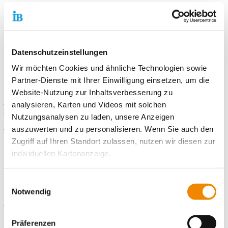
Kreativität
Kommunikative Fähigkeiten
Teamfähigkeit und Flexibilität
Selbstständigkeit
Datenschutzeinstellungen
Wir möchten Cookies und ähnliche Technologien sowie
Informiere Dich auf
www.ib-berlin.de/fwd-bbno
und sende
Partner-Dienste mit Ihrer Einwilligung einsetzen, um die
Deine Bewerbungsunterlagen an
freiwilligendienste-
Website-Nutzung zur Inhaltsverbesserung zu
neuenhagen@ib.de
. Du kannst auch gern unseren
analysieren, Karten und Videos mit solchen
Bewerbungsbogen
nutzen.
Nutzungsanalysen zu laden, unsere Anzeigen
auszuwerten und zu personalisieren. Wenn Sie auch den
Wir freuen uns auf Deine Bewerbung!
Zugriff auf Ihren Standort zulassen, nutzen wir diesen zur
individuellen Kartenanzeige.
Soweit es für diese Zwecke erforderlich ist, erhalten
Einwilligungsauswahl
Kontaktiere uns!
unsere Partner Daten wie Ihre IP-Adresse und
Notwendig
E-Mail schreiben
verarbeiten diese zusammen mit Daten von anderen
Websites. Die Partner erkennen mitunter auch, wenn Sie
Präferenzen
zum Website-Besuch verschiedene Geräte verwenden,