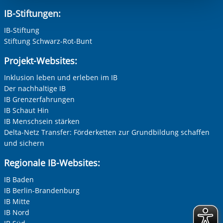
berechtigter Interessen und daher unabhängig von einer
IB-Stiftungen:
Einwilligung.
IB-Stiftung
Stiftung Schwarz-Rot-Bunt
Projekt-Websites:
Inklusion leben und erleben im IB
Der nachhaltige IB
IB Grenzerfahrungen
IB Schaut Hin
IB Menschsein stärken
Delta-Netz Transfer: Förderketten zur Grundbildung schaffen
und sichern
Regionale IB-Websites:
IB Baden
IB Berlin-Brandenburg
IB Mitte
IB Nord