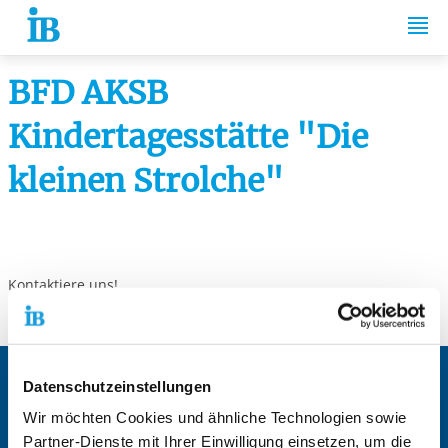
Springe zum Inhalt
BFD AKSB
Kindertagesstätte "Die
kleinen Strolche"
Kontaktiere uns!
Datenschutzeinstellungen
Zentrale IB-Websites:
Wir möchten Cookies und ähnliche Technologien sowie
Der Internationaler Bund e.V.
Partner-Dienste mit Ihrer Einwilligung einsetzen, um die
Die Internationale Arbeit des IB