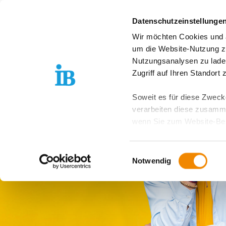
Springe zum Inhalt
Datenschutzeinstellunge
Wir möchten Cookies und ä
Freiwilligendienst D
um die Website-Nutzung zu
Nutzungsanalysen zu lade
Zugriff auf Ihren Standort
Soweit es für diese Zwecke
verarbeiten diese zusamme
wenn Sie zum Website-Bes
geräteübergreifend. Dabei 
ausgeschlossen werden. Do
Einwilligungsauswahl
zusätzlichen Risiken für I
Notwendig
Weitere Details finden Sie
Sie möchten, dass alle Web
Kategorien auswählen. Sie 
Zwecke entscheiden und Ihre