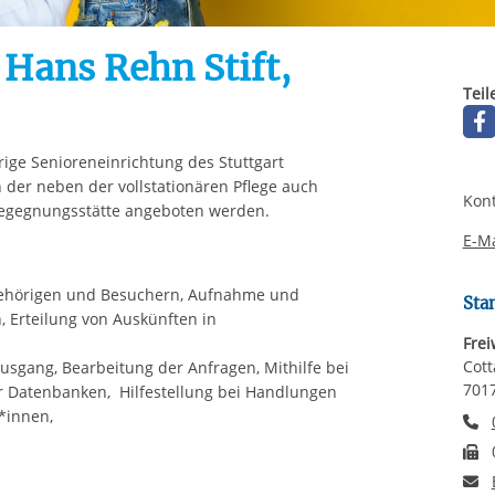
Automatische Wiede
rstreckt sich nicht auf notwendige Cookies, die erforderlich zur B
n und somit gewünschten Website-Funktionen sind. Diese Cooki
: Hans Rehn Stift,
ressen und daher unabhängig von einer Einwilligung.
Teil
rige Senioreneinrichtung des Stuttgart
der neben der vollstationären Pflege auch
Kont
 Begegnungsstätte angeboten werden.
E-Ma
ehörigen und Besuchern, Aufnahme und
Sta
 Erteilung von Auskünften in
Frei
Cott
usgang, Bearbeitung der Anfragen, Mithilfe bei
7017
der Datenbanken, Hilfestellung bei Handlungen
*innen,
T
F
E