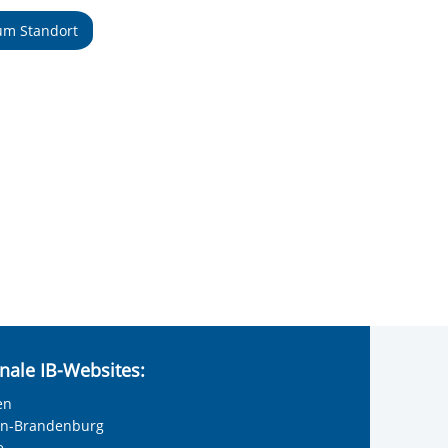
um Standort
nale IB-Websites:
en
lin-Brandenburg
e