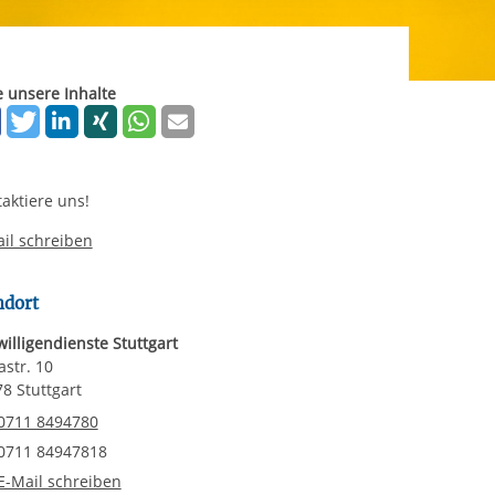
rgabe starten/stoppen
ereitstellung
es setzen wir
e unsere Inhalte
aktiere uns!
il schreiben
ndort
willigendienste Stuttgart
astr. 10
8 Stuttgart
elefonnummer
0711 8494780
axnummer
0711 84947818
-Mail an Freiwilligendienste Stuttgart
E-Mail schreiben