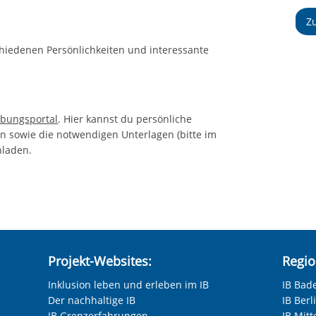
Z
hiedenen Persönlichkeiten und interessante
bungsportal
. Hier kannst du persönliche
 sowie die notwendigen Unterlagen (bitte im
hladen.
Projekt-Websites:
Regio
Inklusion leben und erleben im IB
IB Bad
Der nachhaltige IB
IB Ber
IB Grenzerfahrungen
IB Mitt