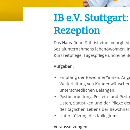
Ihre etwaige Einwilligung e
der von Ihnen aufgerufene
IB e.V. Stuttgart
aufgrund berechtigter Inte
Rezeption
Das Hans-Rehn-Stift ist eine mehrglied
Sozialunternehmens leben&wohnen, in 
Kurzzeitpflege, Tagespflege und eine
Aufgaben:
Empfang der Bewohner*innen, Ang
Weiterleitung von Kundenwünschen,
unterschiedlichen Belangen,
Postbearbeitung, Postein- und Posta
Listen, Statistiken und der Pflege 
des täglichen Lebens der Bewohner
Unterstützung des Kollegiums
Voraussetzungen: