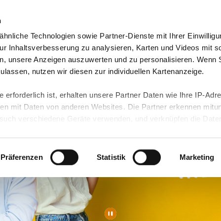
n
hnliche Technologien sowie Partner-Dienste mit Ihrer Einwilligu
eutschland
Freiwilligendienst Ausland
In deine
r Inhaltsverbesserung zu analysieren, Karten und Videos mit s
n, unsere Anzeigen auszuwerten und zu personalisieren. Wenn 
 zulassen, nutzen wir diesen zur individuellen Kartenanzeige.
 erforderlich ist, erhalten unsere Partner Daten wie Ihre IP-Adr
n mit Daten von anderen Websites. Die Partner erkennen mitun
uch verschiedene Geräte verwenden, und verknüpfen die Date
kann die Datenübertragung in Drittländer (insb. die USA) nicht
rt ist kein der EU gleichwertiges Datenschutzniveau gewährlei
hre Daten führen kann.
Präferenzen
Statistik
Marketing
 in unseren
Datenschutzhinweisen
und in unserer
Cookie-Über
site-Funktionen für diese Zwecke aktiviert sind, müssen Sie al
können mittels nachfolgender Buttons über Ihre Einwilligung für
 erteilte Einwilligung stets für die Zukunft widerrufen. Bitte be