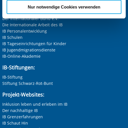
etwaige Einwilligung erstreckt sich nicht auf notwendige
Nur notwendige Cookies verwenden
Zentrale IB-Websites:
Cookies, die erforderlich zur Bereitstellung der von Ihnen
aufgerufenen und somit gewünschten Website-
Der Internationaler Bund e.V.
Die Internationale Arbeit des IB
Funktionen sind. Diese Cookies setzen wir aufgrund
IB Personalentwicklung
berechtigter Interessen und daher unabhängig von einer
IB Schulen
Einwilligung.
IB Tageseinrichtungen für Kinder
IB Jugendmigrationsdienste
IB-Online-Akademie
IB-Stiftungen:
IB-Stiftung
Stiftung Schwarz-Rot-Bunt
Projekt-Websites:
Inklusion leben und erleben im IB
Der nachhaltige IB
IB Grenzerfahrungen
IB Schaut Hin