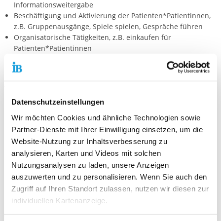
Informationsweitergabe
Beschäftigung und Aktivierung der Patienten*Patientinnen,
z.B. Gruppenausgänge, Spiele spielen, Gespräche führen
Organisatorische Tätigkeiten, z.B. einkaufen für
Patienten*Patientinnen
Hauswirtschaftliche Tätigkeiten, z.B. Essensausgabe, Müll-
und Wäschesäcke wechseln
Voraussetzungen:
Datenschutzeinstellungen
ab 18 Jahren
Wir möchten Cookies und ähnliche Technologien sowie
Teamfähigkeit, Flexibilität, Belastbarkeit
Interesse an der Arbeit mit Menschen
Partner-Dienste mit Ihrer Einwilligung einsetzen, um die
Website-Nutzung zur Inhaltsverbesserung zu
Bewerbung:
analysieren, Karten und Videos mit solchen
Nutzungsanalysen zu laden, unsere Anzeigen
Bitte nutze hierfür unser
Online-Bewerbungsportal
. Hier kannst
auszuwerten und zu personalisieren. Wenn Sie auch den
du persönliche Angaben und Einsatzwünsche eintragen sowie
die notwendigen Unterlagen (bitte im PNG-, JPG- oder pdf-
Zugriff auf Ihren Standort zulassen, nutzen wir diesen zur
Format) direkt hochladen.
individuellen Kartenanzeige.
Wir freuen uns auf deine Bewerbung!