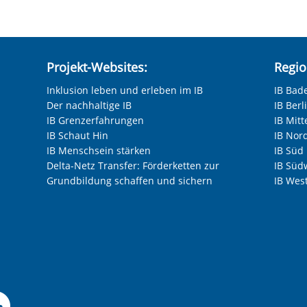
Projekt-Websites:
Regio
Inklusion leben und erleben im IB
IB Bad
Der nachhaltige IB
IB Ber
IB Grenzerfahrungen
IB Mitt
IB Schaut Hin
IB Nor
IB Menschsein stärken
IB Süd
Delta-Netz Transfer: Förderketten zur
IB Süd
Grundbildung schaffen und sichern
IB Wes
Facebook-Seite der IB-F
le Instagram-Seite des
elle LinkedIn-Seite de
izielle Xing-Seite des 
ffizielle Kununu-Seite
Offizielle YouTube-Sei