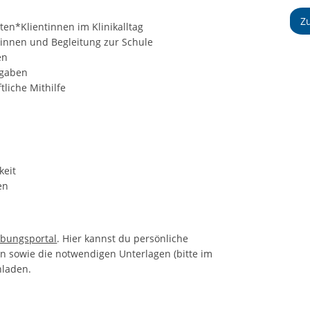
Z
en*Klientinnen im Klinikalltag
tinnen und Begleitung zur Schule
en
fgaben
liche Mithilfe
keit
en
bungsportal
. Hier kannst du persönliche
 sowie die notwendigen Unterlagen (bitte im
hladen.