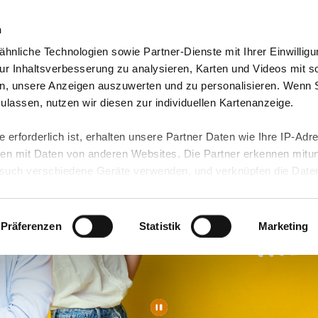
n
hnliche Technologien sowie Partner-Dienste mit Ihrer Einwilligu
eutschland
Freiwilligendienst Ausland
In deine
r Inhaltsverbesserung zu analysieren, Karten und Videos mit s
n, unsere Anzeigen auszuwerten und zu personalisieren. Wenn 
 zulassen, nutzen wir diesen zur individuellen Kartenanzeige.
 erforderlich ist, erhalten unsere Partner Daten wie Ihre IP-Adr
n mit Daten von anderen Websites. Die Partner erkennen mitun
uch verschiedene Geräte verwenden, und verknüpfen die Date
kann die Datenübertragung in Drittländer (insb. die USA) nicht
rt ist kein der EU gleichwertiges Datenschutzniveau gewährlei
hre Daten führen kann.
Präferenzen
Statistik
Marketing
 in unseren
Datenschutzhinweisen
und in unserer
Cookie-Über
site-Funktionen für diese Zwecke aktiviert sind, müssen Sie al
können mittels nachfolgender Buttons über Ihre Einwilligung für
 erteilte Einwilligung stets für die Zukunft widerrufen. Bitte be