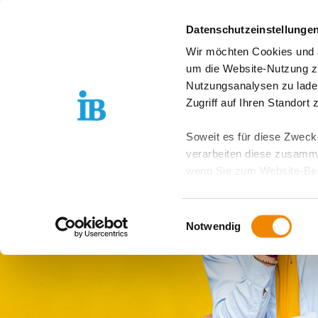
Springe zum Inhalt
Datenschutzeinstellunge
Wir möchten Cookies und ä
Freiwilligendienst D
um die Website-Nutzung zu
Nutzungsanalysen zu lade
Zugriff auf Ihren Standort
Soweit es für diese Zwecke
verarbeiten diese zusamme
wenn Sie zum Website-Bes
geräteübergreifend. Dabei 
ausgeschlossen werden. Do
Einwilligungsauswahl
zusätzlichen Risiken für I
Notwendig
Weitere Details finden Sie
Sie möchten, dass alle Web
Kategorien auswählen. Sie 
Zwecke entscheiden und Ihre