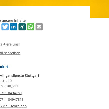
rgabe starten/stoppen
ereitstellung
es setzen wir
e unsere Inhalte
aktiere uns!
il schreiben
ndort
willigendienste Stuttgart
astr. 10
8 Stuttgart
elefonnummer
0711 8494780
axnummer
0711 84947818
-Mail an Freiwilligendienste Stuttgart
E-Mail schreiben