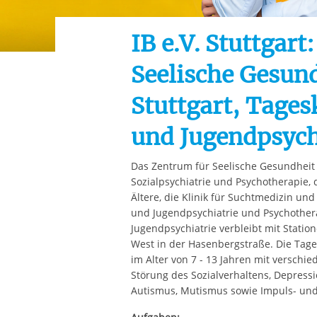
Ihre etwaige Einwilligung e
der von Ihnen aufgerufene
IB e.V. Stuttgart
aufgrund berechtigter Inte
Seelische Gesun
Stuttgart, Tages
und Jugendpsych
Das Zentrum für Seelische Gesundheit um
Sozialpsychiatrie und Psychotherapie, d
Ältere, die Klinik für Suchtmedizin und
und Jugendpsychiatrie und Psychothera
Jugendpsychiatrie verbleibt mit Stati
West in der Hasenbergstraße. Die Tage
im Alter von 7 - 13 Jahren mit verschi
Störung des Sozialverhaltens, Depress
Autismus, Mutismus sowie Impuls- un