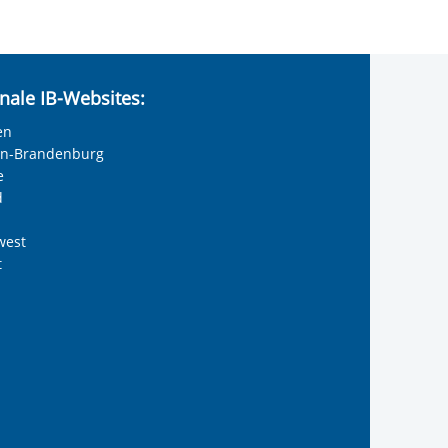
nale IB-Websites:
en
lin-Brandenburg
e
d
west
t
reiwilligendienste
 Internationalen Bund
s Internationalen Bund
Internationalen Bund
 des Internationalen B
te der IB-Freiwilligend