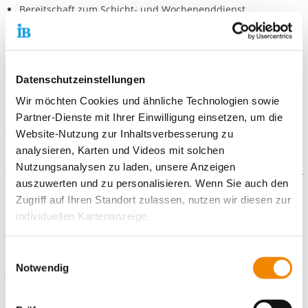
Bereitschaft zum Schicht- und Wochenenddienst
Bewerbung:
Bitte nutze hierfür unser
Online-Bewerbungsportal
. Hier kannst
du persönliche Angaben und Einsatzwünsche eintragen sowie
Datenschutzeinstellungen
die notwendigen Unterlagen (bitte im PNG-, JPG- oder pdf-
Wir möchten Cookies und ähnliche Technologien sowie
Format) direkt hochladen.
Partner-Dienste mit Ihrer Einwilligung einsetzen, um die
Wir freuen uns auf deine Bewerbung!
Website-Nutzung zur Inhaltsverbesserung zu
analysieren, Karten und Videos mit solchen
Nutzungsanalysen zu laden, unsere Anzeigen
auszuwerten und zu personalisieren. Wenn Sie auch den
Zugriff auf Ihren Standort zulassen, nutzen wir diesen zur
IB e.V. Stuttgart: IB Jugendgästehaus Stuttgart
individuellen Kartenanzeige.
Kontaktiere uns!
Soweit es für diese Zwecke erforderlich ist, erhalten
Einwilligungsauswahl
unsere Partner Daten wie Ihre IP-Adresse und
Notwendig
E-Mail schreiben
verarbeiten diese zusammen mit Daten von anderen
Websites. Die Partner erkennen mitunter auch, wenn Sie