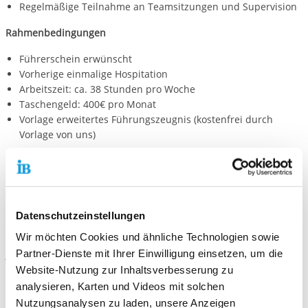
Regelmäßige Teilnahme an Teamsitzungen und Supervision
Rahmenbedingungen
Führerschein erwünscht
Vorherige einmalige Hospitation
Arbeitszeit: ca. 38 Stunden pro Woche
Taschengeld: 400€ pro Monat
Vorlage erweitertes Führungszeugnis (kostenfrei durch
Vorlage von uns)
Hier kannst du dich bewerben:
IB Freiwilligendienste Tübingen
Datenschutzeinstellungen
Kontaktiere uns!
Wir möchten Cookies und ähnliche Technologien sowie
Partner-Dienste mit Ihrer Einwilligung einsetzen, um die
E-Mail schreiben
Website-Nutzung zur Inhaltsverbesserung zu
analysieren, Karten und Videos mit solchen
Standort
Nutzungsanalysen zu laden, unsere Anzeigen