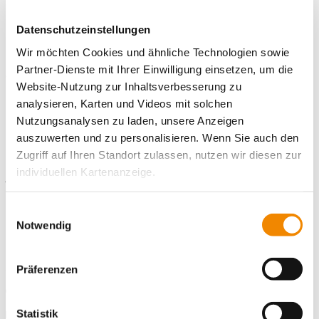
Bitte nutze hierfür unser
Online-Bewerbungsportal
. Hier kannst
du persönliche Angaben und Einsatzwünsche eintragen sowie
Datenschutzeinstellungen
die notwendigen Unterlagen (bitte im PNG-, JPG- oder PDF-
Format) direkt hochladen.
Wir möchten Cookies und ähnliche Technologien sowie
Partner-Dienste mit Ihrer Einwilligung einsetzen, um die
Wir freuen uns auf deine Bewerbung!
Website-Nutzung zur Inhaltsverbesserung zu
analysieren, Karten und Videos mit solchen
Nutzungsanalysen zu laden, unsere Anzeigen
auszuwerten und zu personalisieren. Wenn Sie auch den
Kontaktiere uns!
Zugriff auf Ihren Standort zulassen, nutzen wir diesen zur
individuellen Kartenanzeige.
E-Mail schreiben
Soweit es für diese Zwecke erforderlich ist, erhalten
Einwilligungsauswahl
Standort
unsere Partner Daten wie Ihre IP-Adresse und
Notwendig
verarbeiten diese zusammen mit Daten von anderen
Freiwilligendienste Stuttgart
Websites. Die Partner erkennen mitunter auch, wenn Sie
Cottastr. 10
Präferenzen
70178 Stuttgart
zum Website-Besuch verschiedene Geräte verwenden,
und verknüpfen die Daten geräteübergreifend. Dabei
Telefonnummer
0711 8494780
kann die Datenübertragung in Drittländer (insb. die USA)
Faxnummer
0711 84947818
Statistik