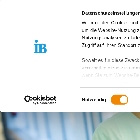
Springe zum Inhalt
Datenschutzeinstellunge
Wir möchten Cookies und ä
Freiwilligendienst D
um die Website-Nutzung zu
Nutzungsanalysen zu lade
Zugriff auf Ihren Standort
Soweit es für diese Zwecke
verarbeiten diese zusamme
wenn Sie zum Website-Bes
geräteübergreifend. Dabei 
ausgeschlossen werden. Do
Einwilligungsauswahl
zusätzlichen Risiken für I
Notwendig
Weitere Details finden Sie
Sie möchten, dass alle Web
Kategorien auswählen. Sie 
Zwecke entscheiden und Ihre