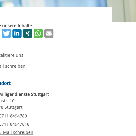
rgabe starten/stoppen
ereitstellung
es setzen wir
e unsere Inhalte
aktiere uns!
il schreiben
ndort
willigendienste Stuttgart
astr. 10
8 Stuttgart
elefonnummer
0711 8494780
axnummer
0711 84947818
-Mail an Freiwilligendienste Stuttgart
E-Mail schreiben