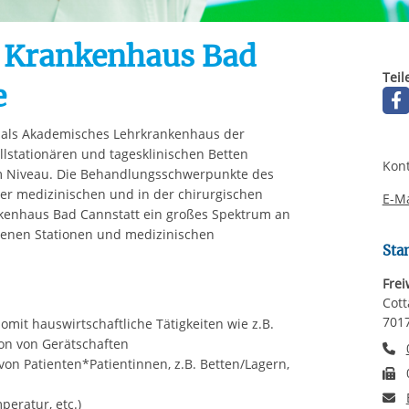
Automatische Wiede
rstreckt sich nicht auf notwendige Cookies, die erforderlich zur B
n und somit gewünschten Website-Funktionen sind. Diese Cooki
t: Krankenhaus Bad
ressen und daher unabhängig von einer Einwilligung.
Teil
e
 als Akademisches Lehrkrankenhaus der
llstationären und tagesklinischen Betten
Kont
m Niveau. Die Behandlungsschwerpunkte des
er medizinischen und in der chirurgischen
E-Ma
rankenhaus Bad Cannstatt ein großes Spektrum an
denen Stationen und medizinischen
Sta
Frei
Cott
7017
mit hauswirtschaftliche Tätigkeiten wie z.B.
on von Gerätschaften
T
on Patienten*Patientinnen, z.B. Betten/Lagern,
F
E
peratur, etc.)