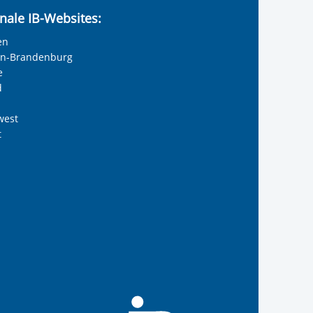
nale IB-Websites:
en
lin-Brandenburg
e
d
west
t
reiwilligendienste
 Internationalen Bund
s Internationalen Bund
Internationalen Bund
 des Internationalen B
te der IB-Freiwilligend