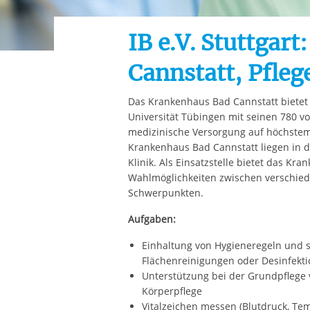
Ihre etwaige Einwilligung e
der von Ihnen aufgerufene
IB e.V. Stuttgar
aufgrund berechtigter Inte
Cannstatt, Pfleg
Das Krankenhaus Bad Cannstatt bietet
Universität Tübingen mit seinen 780 vo
medizinische Versorgung auf höchste
Krankenhaus Bad Cannstatt liegen in d
Klinik. Als Einsatzstelle bietet das K
Wahlmöglichkeiten zwischen verschie
Schwerpunkten.
Aufgaben:
Einhaltung von Hygieneregeln und so
Flächenreinigungen oder Desinfekti
Unterstützung bei der Grundpflege v
Körperpflege
Vitalzeichen messen (Blutdruck, Tem