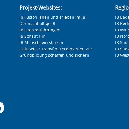
Projekt-Websites:
Regio
Inklusion leben und erleben im IB
IB Bad
Der nachhaltige IB
IB Ber
IB Grenzerfahrungen
IB Mitt
IB Schaut Hin
IB Nor
IB Menschsein stärken
IB Süd
Delta-Netz Transfer: Förderketten zur
IB Süd
Grundbildung schaffen und sichern
IB Wes
Facebook-Seite der IB-F
le Instagram-Seite des
elle LinkedIn-Seite de
izielle Xing-Seite des 
ffizielle Kununu-Seite
Offizielle YouTube-Sei