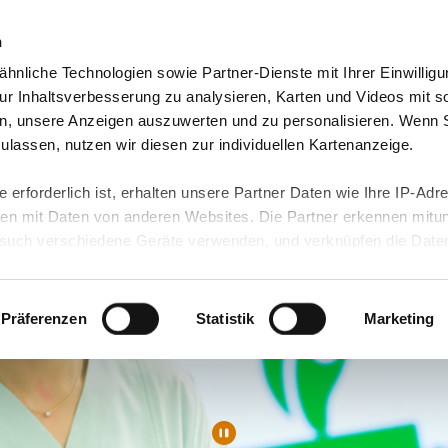
n
hnliche Technologien sowie Partner-Dienste mit Ihrer Einwilligu
eutschland
Freiwilligendienst Ausland
In deine
r Inhaltsverbesserung zu analysieren, Karten und Videos mit s
n, unsere Anzeigen auszuwerten und zu personalisieren. Wenn 
 zulassen, nutzen wir diesen zur individuellen Kartenanzeige.
 erforderlich ist, erhalten unsere Partner Daten wie Ihre IP-Adr
n mit Daten von anderen Websites. Die Partner erkennen mitun
uch verschiedene Geräte verwenden, und verknüpfen die Date
kann die Datenübertragung in Drittländer (insb. die USA) nicht
rt ist kein der EU gleichwertiges Datenschutzniveau gewährlei
hre Daten führen kann.
Präferenzen
Statistik
Marketing
 in unseren
Datenschutzhinweisen
und in unserer
Cookie-Über
site-Funktionen für diese Zwecke aktiviert sind, müssen Sie al
können mittels nachfolgender Buttons über Ihre Einwilligung für
 erteilte Einwilligung stets für die Zukunft widerrufen. Bitte be