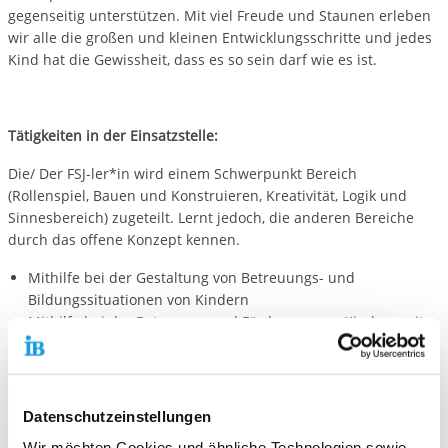
gegenseitig unterstützen. Mit viel Freude und Staunen erleben
wir alle die großen und kleinen Entwicklungsschritte und jedes
Kind hat die Gewissheit, dass es so sein darf wie es ist.
Tätigkeiten in der Einsatzstelle:
Die/ Der FSJ-ler*in wird einem Schwerpunkt Bereich
(Rollenspiel, Bauen und Konstruieren, Kreativität, Logik und
Sinnesbereich) zugeteilt. Lernt jedoch, die anderen Bereiche
durch das offene Konzept kennen.
Mithilfe bei der Gestaltung von Betreuungs- und
Bildungssituationen von Kindern
Mithilfe bei der Betreuung und Förderung von Kindern mit
besonderem Förderbedarf
Mithilfe bei allen Tätigkeiten (Kindercafedienst,
Toilettenbegleitung, Begleitung beim Mittagessen,
Zähneputzen, Ausflügen ect.)
Datenschutzeinstellungen
Teilnahme an Teamsitzungen, Tagesplanung
Wir möchten Cookies und ähnliche Technologien sowie