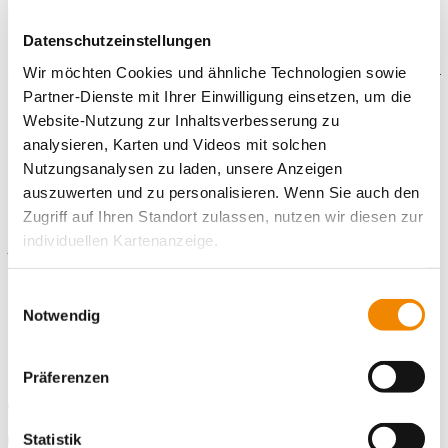
Wir freuen uns auf dich!
Datenschutzeinstellungen
Wir möchten Cookies und ähnliche Technologien sowie
Partner-Dienste mit Ihrer Einwilligung einsetzen, um die
Galerie
Website-Nutzung zur Inhaltsverbesserung zu
analysieren, Karten und Videos mit solchen
Nutzungsanalysen zu laden, unsere Anzeigen
auszuwerten und zu personalisieren. Wenn Sie auch den
Kontaktiere uns!
Zugriff auf Ihren Standort zulassen, nutzen wir diesen zur
individuellen Kartenanzeige.
E-Mail schreiben
Soweit es für diese Zwecke erforderlich ist, erhalten
Einwilligungsauswahl
Standort
unsere Partner Daten wie Ihre IP-Adresse und
Notwendig
verarbeiten diese zusammen mit Daten von anderen
IB Freiwilligendienste Kassel
Websites. Die Partner erkennen mitunter auch, wenn Sie
Königsplatz 57
Präferenzen
34117 Kassel
zum Website-Besuch verschiedene Geräte verwenden,
und verknüpfen die Daten geräteübergreifend. Dabei
Telefonnummer
0561 574637-0
kann die Datenübertragung in Drittländer (insb. die USA)
Faxnummer
0561-57463710
Statistik