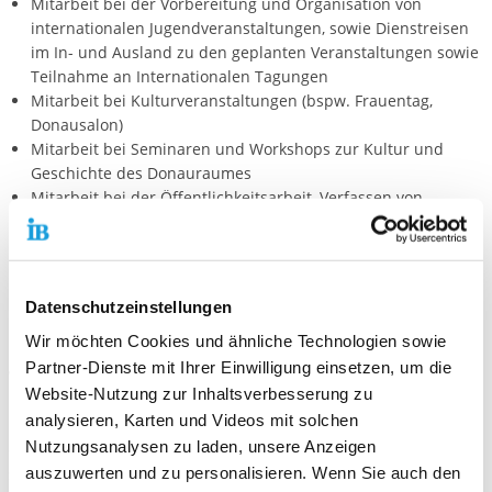
Mitarbeit bei der Vorbereitung und Organisation von
internationalen Jugendveranstaltungen, sowie Dienstreisen
im In- und Ausland zu den geplanten Veranstaltungen sowie
Teilnahme an Internationalen Tagungen
Mitarbeit bei Kulturveranstaltungen (bspw. Frauentag,
Donausalon)
Mitarbeit bei Seminaren und Workshops zur Kultur und
Geschichte des Donauraumes
Mitarbeit bei der Öffentlichkeitsarbeit, Verfassen von
Pressemitteilungen
Bearbeitung von Projektanträgen der kulturellen
Breitenarbeit
Regelmäßige Teilnahme an Dienstbesprechungen
Datenschutzeinstellungen
Wir möchten Cookies und ähnliche Technologien sowie
Partner-Dienste mit Ihrer Einwilligung einsetzen, um die
Wir freuen uns auf deine Bewerbung!
Website-Nutzung zur Inhaltsverbesserung zu
analysieren, Karten und Videos mit solchen
Bitte nutze hierfür unser
Online-Bewerbungsportal
. Hier kannst
Nutzungsanalysen zu laden, unsere Anzeigen
du persönliche Angaben und Einsatzstellenwünsche eintragen
auszuwerten und zu personalisieren. Wenn Sie auch den
sowie die notwendigen Unterlagen (bitte im PNG-, JPG- oder