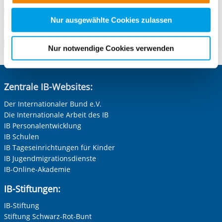
Vorherige Folie anzeigen
N
nachfolgender Buttons über Ihre Einwilligung für diese
Faxnummer
0 731 140067-25
Zwecke entscheiden und Ihre erteilte Einwilligung stets
Nur ausgewählte Cookies zulassen
E-Mail an Freiwilligendienste Ulm
E-Mail schreiben
für die Zukunft widerrufen. Bitte beachten Sie: Ihre
etwaige Einwilligung erstreckt sich nicht auf notwendige
Zum Standort
Nur notwendige Cookies verwenden
Cookies, die erforderlich zur Bereitstellung der von Ihnen
aufgerufenen und somit gewünschten Website-
Funktionen sind. Diese Cookies setzen wir aufgrund
Zentrale IB-Websites:
berechtigter Interessen und daher unabhängig von einer
Einwilligung.
Der Internationaler Bund e.V.
Die Internationale Arbeit des IB
IB Personalentwicklung
IB Schulen
IB Tageseinrichtungen für Kinder
IB Jugendmigrationsdienste
IB-Online-Akademie
IB-Stiftungen:
IB-Stiftung
Stiftung Schwarz-Rot-Bunt