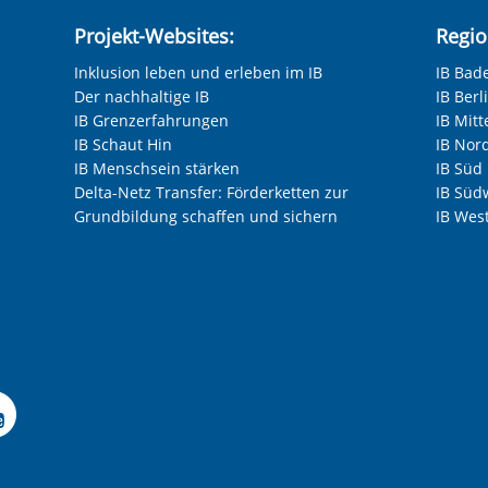
Projekt-Websites:
Regio
Inklusion leben und erleben im IB
IB Bad
Der nachhaltige IB
IB Ber
IB Grenzerfahrungen
IB Mitt
IB Schaut Hin
IB Nor
IB Menschsein stärken
IB Süd
Delta-Netz Transfer: Förderketten zur
IB Süd
Grundbildung schaffen und sichern
IB Wes
anzeigen
Nächste F
Facebook-Seite der IB-F
le Instagram-Seite des
elle LinkedIn-Seite de
izielle Xing-Seite des 
ffizielle Kununu-Seite
Offizielle YouTube-Sei