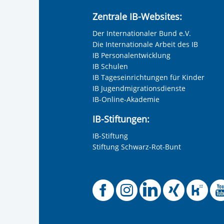
Zentrale IB-Websites:
Der Internationaler Bund e.V.
Die Internationale Arbeit des IB
IB Personalentwicklung
IB Schulen
IB Tageseinrichtungen für Kinder
IB Jugendmigrationsdienste
IB-Online-Akademie
IB-Stiftungen:
IB-Stiftung
Vorherige Folie 
Stiftung Schwarz-Rot-Bunt
Offizielle 
Offiziel
Offizi
Off
O