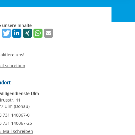
rgabe starten/stoppen
ereitstellung
es setzen wir
e unsere Inhalte
aktiere uns!
il schreiben
ndort
willigendienste Ulm
russtr. 41
77 Ulm (Donau)
elefonnummer
0 731 140067-0
axnummer
0 731 140067-25
-Mail an Freiwilligendienste Ulm
E-Mail schreiben