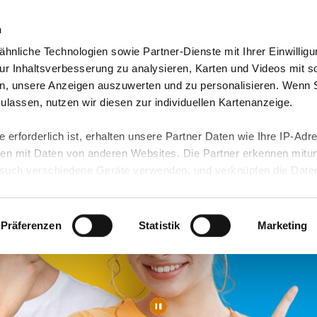
n
hnliche Technologien sowie Partner-Dienste mit Ihrer Einwilligu
eutschland
Freiwilligendienst Ausland
In deine
r Inhaltsverbesserung zu analysieren, Karten und Videos mit s
n, unsere Anzeigen auszuwerten und zu personalisieren. Wenn 
 zulassen, nutzen wir diesen zur individuellen Kartenanzeige.
 erforderlich ist, erhalten unsere Partner Daten wie Ihre IP-Adr
n mit Daten von anderen Websites. Die Partner erkennen mitun
uch verschiedene Geräte verwenden, und verknüpfen die Date
kann die Datenübertragung in Drittländer (insb. die USA) nicht
rt ist kein der EU gleichwertiges Datenschutzniveau gewährlei
hre Daten führen kann.
Präferenzen
Statistik
Marketing
 in unseren
Datenschutzhinweisen
und in unserer
Cookie-Über
site-Funktionen für diese Zwecke aktiviert sind, müssen Sie al
können mittels nachfolgender Buttons über Ihre Einwilligung für
 erteilte Einwilligung stets für die Zukunft widerrufen. Bitte be