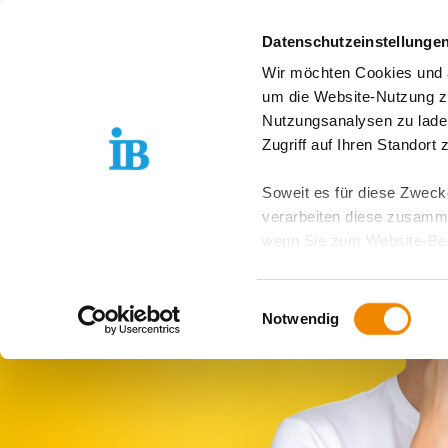
Springe zum Inhalt
Datenschutzeinstellunge
Wir möchten Cookies und ä
Freiwilligendienst D
um die Website-Nutzung zu
Nutzungsanalysen zu lade
Zugriff auf Ihren Standort
Soweit es für diese Zwecke
verarbeiten diese zusamme
wenn Sie zum Website-Bes
geräteübergreifend. Dabei 
ausgeschlossen werden. Do
Einwilligungsauswahl
zusätzlichen Risiken für I
Notwendig
Weitere Details finden Sie
Sie möchten, dass alle Web
Kategorien auswählen. Sie 
Zwecke entscheiden und Ihre