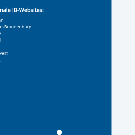
nale IB-Websites:
en
lin-Brandenburg
e
d
west
t
olie anzeigen
reiwilligendienste
 Internationalen Bund
s Internationalen Bund
Internationalen Bund
 des Internationalen B
te der IB-Freiwilligend