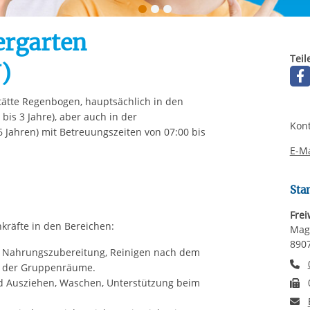
Automatische Wiede
rstreckt sich nicht auf notwendige Cookies, die erforderlich zur B
n und somit gewünschten Website-Funktionen sind. Diese Cooki
ergarten
ressen und daher unabhängig von einer Einwilligung.
Teil
)
stätte Regenbogen, hauptsächlich in den
is 3 Jahre), aber auch in der
Kont
6 Jahren) mit Betreuungszeiten von 07:00 bis
E-Ma
Sta
Frei
kräfte in den Bereichen:
Magi
890
.B. Nahrungszubereitung, Reinigen nach dem
T
g der Gruppenräume.
F
und Ausziehen, Waschen, Unterstützung beim
E