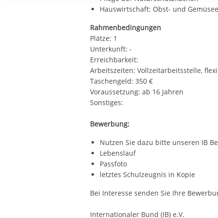
Ihre etwaige Einwilligung e
Hauswirtschaft: Obst- und Gemüsee
der von Ihnen aufgerufene
Rahmenbedingungen
aufgrund berechtigter Inte
Plätze: 1
Unterkunft: -
Erreichbarkeit:
Arbeitszeiten: Vollzeitarbeitsstelle, fl
Taschengeld: 350 €
Voraussetzung: ab 16 Jahren
Sonstiges:
Bewerbung:
Nutzen Sie dazu bitte unseren IB 
Lebenslauf
Passfoto
letztes Schulzeugnis in Kopie
Bei Interesse senden Sie Ihre Bewerbu
Internationaler Bund (IB) e.V.