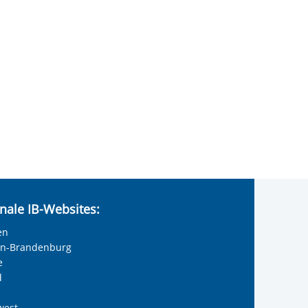
nale IB-Websites:
en
lin-Brandenburg
e
d
west