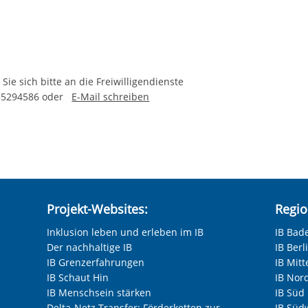
Sie sich bitte an die Freiwilligendienste
 35294586 oder
E-Mail schreiben
Projekt-Websites:
Regio
Inklusion leben und erleben im IB
IB Bad
Der nachhaltige IB
IB Ber
IB Grenzerfahrungen
IB Mitt
IB Schaut Hin
IB Nor
IB Menschsein stärken
IB Süd
Delta-Netz Transfer: Förderketten zur
IB Süd