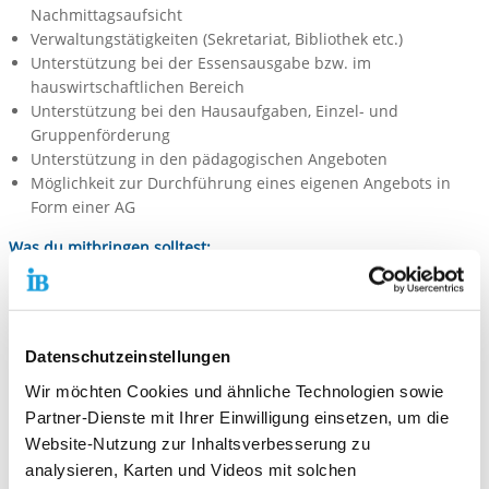
Nachmittagsaufsicht
Verwaltungstätigkeiten (Sekretariat, Bibliothek etc.)
Unterstützung bei der Essensausgabe bzw. im
hauswirtschaftlichen Bereich
Unterstützung bei den Hausaufgaben, Einzel- und
Gruppenförderung
Unterstützung in den pädagogischen Angeboten
Möglichkeit zur Durchführung eines eigenen Angebots in
Form einer AG
Was du mitbringen solltest:
Engagement und die Motivation mit Kindern und
Jugendlichen zu arbeiten
Zuverlässigkeit und Verantwortungsbewusstsein,
Eigeninitiative
Datenschutzeinstellungen
Geduld und Einfühlungsvermögen
Kommunikative Fähigkeiten und Offenheit
Wir möchten Cookies und ähnliche Technologien sowie
Teamfähigkeit und Konfliktfähigkeit
Partner-Dienste mit Ihrer Einwilligung einsetzen, um die
Organisationsfähigkeit
Website-Nutzung zur Inhaltsverbesserung zu
Kreativität
analysieren, Karten und Videos mit solchen