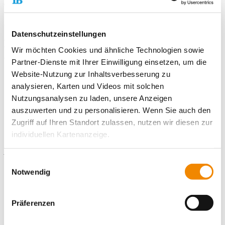
Verpflegung:
ja
Unterkunft:
nein
Taschengeld:
400€
Datenschutzeinstellungen
Arbeitszeiten:
Mo.: 7-18 Uhr, Di.+Mi.: 7-16 Uhr, Do.+Fr.: 7-13 Uhr
Voraussetzungen:
Mindestalter 18 Jahre, Führerschein Klasse B
Wir möchten Cookies und ähnliche Technologien sowie
von Vorteil
Partner-Dienste mit Ihrer Einwilligung einsetzen, um die
Website-Nutzung zur Inhaltsverbesserung zu
analysieren, Karten und Videos mit solchen
Hier gelangst du zur
Homepage
der Einsatzstelle.
Nutzungsanalysen zu laden, unsere Anzeigen
auszuwerten und zu personalisieren. Wenn Sie auch den
Zugriff auf Ihren Standort zulassen, nutzen wir diesen zur
Kontaktiere uns!
individuellen Kartenanzeige.
E-Mail schreiben
Soweit es für diese Zwecke erforderlich ist, erhalten
Einwilligungsauswahl
unsere Partner Daten wie Ihre IP-Adresse und
Notwendig
Standort
verarbeiten diese zusammen mit Daten von anderen
Websites. Die Partner erkennen mitunter auch, wenn Sie
Freiwilligendienste Ravensburg
Präferenzen
zum Website-Besuch verschiedene Geräte verwenden,
Ulmer Straße 8
88212 Ravensburg
und verknüpfen die Daten geräteübergreifend. Dabei