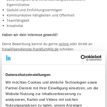
Eigeninitiative
Geduld und Einfühlungsvermögen
Kommunikative Fähigkeiten und Offenheit
Teamfähigkeit
Kreativität
Haben wir dein Interesse geweckt?
Deine Bewerbung kannst du gerne
online
oder direkt an
freiwilligendienste-frankfurt@ib.de
schicken.
Kontaktiere uns!
Datenschutzeinstellungen
E-Mail schreiben
Wir möchten Cookies und ähnliche Technologien sowie
Partner-Dienste mit Ihrer Einwilligung einsetzen, um die
Website-Nutzung zur Inhaltsverbesserung zu
Standort
analysieren, Karten und Videos mit solchen
Freiwilligendienste Frankfurt am Main/Main-Taunus-Kreis
Nutzungsanalysen zu laden, unsere Anzeigen