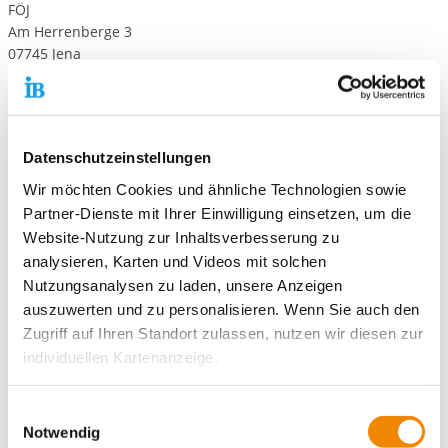
FÖJ
Am Herrenberge 3
07745 Jena
Oder per E-Mail an:
freiwilligendienste-jena@ib.de
Bei Fragen zu dieser FÖJ-Stelle wenden Sie sich bitte unter der
Nummer 03641 687-105 an uns.
Datenschutzeinstellungen
Wir freuen uns auf Ihre Bewerbung!
Wir möchten Cookies und ähnliche Technologien sowie
Partner-Dienste mit Ihrer Einwilligung einsetzen, um die
Standort Jena:
Website-Nutzung zur Inhaltsverbesserung zu
IB Freiwilligendienste Standort Jena, FÖJ
analysieren, Karten und Videos mit solchen
Am Herrenberge 3
Nutzungsanalysen zu laden, unsere Anzeigen
07745 Jena
auszuwerten und zu personalisieren. Wenn Sie auch den
03641 687-105
Zugriff auf Ihren Standort zulassen, nutzen wir diesen zur
freiwilligendienste-jena@ib.de
individuellen Kartenanzeige.
Soweit es für diese Zwecke erforderlich ist, erhalten
Einwilligungsauswahl
unsere Partner Daten wie Ihre IP-Adresse und
Notwendig
Kontaktiere uns!