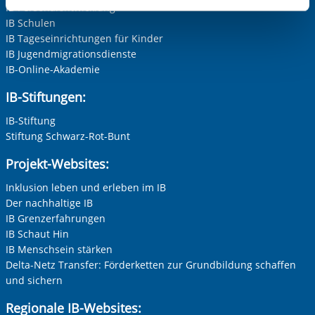
IB Personalentwicklung
aufgerufenen und somit gewünschten Website-
IB Schulen
Funktionen sind. Diese Cookies setzen wir aufgrund
IB Tageseinrichtungen für Kinder
berechtigter Interessen und daher unabhängig von einer
IB Jugendmigrationsdienste
Einwilligung.
IB-Online-Akademie
IB-Stiftungen:
IB-Stiftung
Stiftung Schwarz-Rot-Bunt
Projekt-Websites:
Inklusion leben und erleben im IB
Der nachhaltige IB
IB Grenzerfahrungen
IB Schaut Hin
IB Menschsein stärken
Delta-Netz Transfer: Förderketten zur Grundbildung schaffen
und sichern
Regionale IB-Websites: