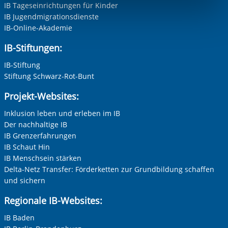
IB Tageseinrichtungen für Kinder
Funktionen sind. Diese Cookies setzen wir aufgrund
IB Jugendmigrationsdienste
berechtigter Interessen und daher unabhängig von einer
IB-Online-Akademie
Einwilligung.
IB-Stiftungen:
IB-Stiftung
Stiftung Schwarz-Rot-Bunt
Projekt-Websites:
Inklusion leben und erleben im IB
Der nachhaltige IB
IB Grenzerfahrungen
IB Schaut Hin
IB Menschsein stärken
Delta-Netz Transfer: Förderketten zur Grundbildung schaffen
und sichern
Regionale IB-Websites:
IB Baden