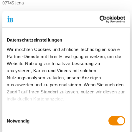
07745 Jena
Oder per E-Mail an:
freiwilligendienste-jena@ib.de
Bei Fragen zu dieser FÖJ-Stelle wenden Sie sich bitte unter der
Nummer 03641 687-105 an uns.
Datenschutzeinstellungen
Wir freuen uns auf Ihre Bewerbung!
Wir möchten Cookies und ähnliche Technologien sowie
Standort Jena:
Partner-Dienste mit Ihrer Einwilligung einsetzen, um die
IB Freiwilligendienste Standort Jena, FÖJ
Website-Nutzung zur Inhaltsverbesserung zu
Am Herrenberge 3
analysieren, Karten und Videos mit solchen
07745 Jena
Nutzungsanalysen zu laden, unsere Anzeigen
03641 687-105
auszuwerten und zu personalisieren. Wenn Sie auch den
freiwilligendienste-jena@ib.de
Zugriff auf Ihren Standort zulassen, nutzen wir diesen zur
individuellen Kartenanzeige.
Soweit es für diese Zwecke erforderlich ist, erhalten
Einwilligungsauswahl
Kontaktiere uns!
unsere Partner Daten wie Ihre IP-Adresse und
Notwendig
verarbeiten diese zusammen mit Daten von anderen
E-Mail schreiben