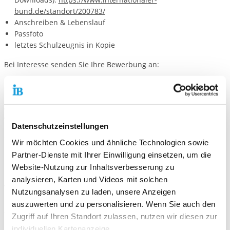
bund.de/standort/200783/
Anschreiben & Lebenslauf
Passfoto
letztes Schulzeugnis in Kopie
Bei Interesse senden Sie Ihre Bewerbung an:
Internationaler Bund (IB)
FÖJ
Am Herrenberge 3
07745 Jena
Datenschutzeinstellungen
Oder per E-Mail an:
freiwilligendienste-jena@ib.de
Wir möchten Cookies und ähnliche Technologien sowie
Partner-Dienste mit Ihrer Einwilligung einsetzen, um die
Bei Fragen zu dieser FÖJ-Stelle wenden Sie sich bitte unter der
Website-Nutzung zur Inhaltsverbesserung zu
Nummer 03641 687-105 an uns.
analysieren, Karten und Videos mit solchen
Wir freuen uns auf Ihre Bewerbung!
Nutzungsanalysen zu laden, unsere Anzeigen
auszuwerten und zu personalisieren. Wenn Sie auch den
Standort Jena:
Zugriff auf Ihren Standort zulassen, nutzen wir diesen zur
IB Freiwilligendienste Standort Jena, FÖJ
individuellen Kartenanzeige.