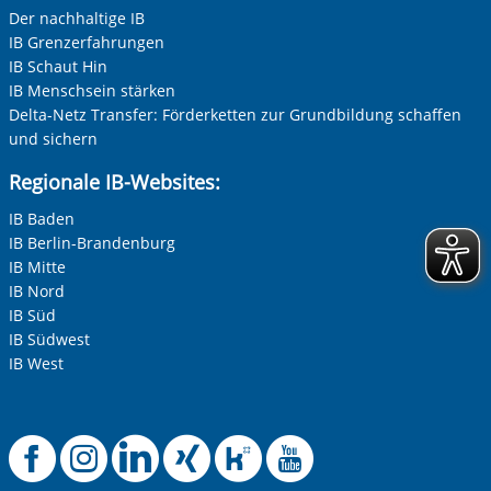
Der nachhaltige IB
IB Grenzerfahrungen
IB Schaut Hin
IB Menschsein stärken
Delta-Netz Transfer: Förderketten zur Grundbildung schaffen
und sichern
Regionale IB-Websites:
IB Baden
IB Berlin-Brandenburg
IB Mitte
IB Nord
IB Süd
IB Südwest
IB West
Offizielle Facebook-
Offizielle Instag
Offizielle Link
Offizielle X
Offizielle
Offiziel