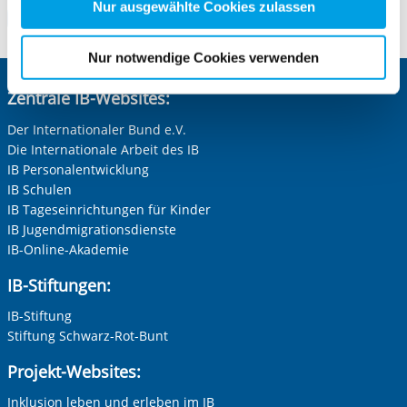
Zwecke entscheiden und Ihre erteilte Einwilligung stets
Nur ausgewählte Cookies zulassen
Zum Standort
für die Zukunft widerrufen. Bitte beachten Sie: Ihre
etwaige Einwilligung erstreckt sich nicht auf notwendige
Nur notwendige Cookies verwenden
Cookies, die erforderlich zur Bereitstellung der von Ihnen
aufgerufenen und somit gewünschten Website-
Zentrale IB-Websites:
Funktionen sind. Diese Cookies setzen wir aufgrund
Der Internationaler Bund e.V.
berechtigter Interessen und daher unabhängig von einer
Die Internationale Arbeit des IB
Einwilligung.
IB Personalentwicklung
IB Schulen
IB Tageseinrichtungen für Kinder
IB Jugendmigrationsdienste
IB-Online-Akademie
IB-Stiftungen:
IB-Stiftung
Stiftung Schwarz-Rot-Bunt
Projekt-Websites:
Inklusion leben und erleben im IB