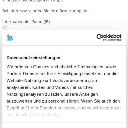
Bei Interesse senden Sie Ihre Bewerbung an:
Internationaler Bund (IB)
FÖJ
Am Herrenberge 3
07745 Jena
Oder per E-Mail an:
freiwilligendienste-jena@ib.de
Datenschutzeinstellungen
Bei Fragen zu dieser FÖJ-Stelle wenden Sie sich bitte unter der
Wir möchten Cookies und ähnliche Technologien sowie
Nummer 03641 687-105 an uns.
Partner-Dienste mit Ihrer Einwilligung einsetzen, um die
Wir freuen uns auf Ihre Bewerbung!
Website-Nutzung zur Inhaltsverbesserung zu
analysieren, Karten und Videos mit solchen
Standort Jena:
Nutzungsanalysen zu laden, unsere Anzeigen
IB Freiwilligendienste Standort Jena, FÖJ
auszuwerten und zu personalisieren. Wenn Sie auch den
Am Herrenberge 3
Zugriff auf Ihren Standort zulassen, nutzen wir diesen zur
07745 Jena
individuellen Kartenanzeige.
03641 687-105
freiwilligendienste-jena@ib.de