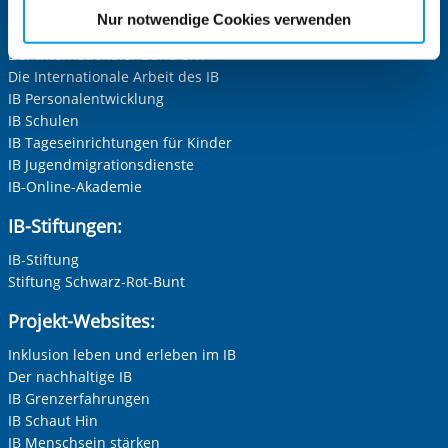
etwaige Einwilligung erstreckt sich nicht auf notwendige
Zentrale IB-Websites:
Nur notwendige Cookies verwenden
Cookies, die erforderlich zur Bereitstellung der von Ihnen
Der Internationaler Bund e.V.
aufgerufenen und somit gewünschten Website-
Die Internationale Arbeit des IB
Funktionen sind. Diese Cookies setzen wir aufgrund
IB Personalentwicklung
berechtigter Interessen und daher unabhängig von einer
IB Schulen
Einwilligung.
IB Tageseinrichtungen für Kinder
IB Jugendmigrationsdienste
IB-Online-Akademie
IB-Stiftungen:
IB-Stiftung
Stiftung Schwarz-Rot-Bunt
Projekt-Websites:
Inklusion leben und erleben im IB
Der nachhaltige IB
IB Grenzerfahrungen
IB Schaut Hin
IB Menschsein stärken