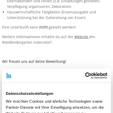
Elternabenden und Festen (z.B. Einladungen gestalten,
Verpflegung organisieren, Dekoration)
Hauswirtschaftliche Tätigkeiten (Essensausgabe und
Unterstützung bei der Zubereitung von Essen)
Eine Unterkunft kann
nicht
gestellt werden!
Weitere Informationen erhältst du auf der
Website
des
Waldkindergarten Indersdorf.
Wir freuen uns auf deine Bewerbung!
Bitte nutze hierfür unser
Online-Bewerbungsportal
. Hier kannst
du persönliche Angaben und Einsatzwünsche eintragen sowie
die notwendigen Unterlagen (bitte im PNG-, JPG- oder PDF-
Format) direkt hochladen.
Datenschutzeinstellungen
Wir möchten Cookies und ähnliche Technologien sowie
Partner-Dienste mit Ihrer Einwilligung einsetzen, um die