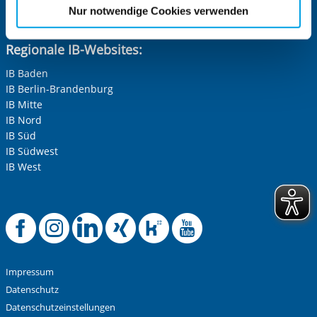
etwaige Einwilligung erstreckt sich nicht auf notwendige
Delta-Netz Transfer: Förderketten zur Grundbildung schaffen
Nur notwendige Cookies verwenden
Cookies, die erforderlich zur Bereitstellung der von Ihnen
und sichern
aufgerufenen und somit gewünschten Website-
Regionale IB-Websites:
Funktionen sind. Diese Cookies setzen wir aufgrund
berechtigter Interessen und daher unabhängig von einer
IB Baden
IB Berlin-Brandenburg
Einwilligung.
IB Mitte
IB Nord
IB Süd
IB Südwest
IB West
Offizielle Facebook-
Offizielle Instag
Offizielle Link
Offizielle X
Offizielle
Offiziel
Impressum
Datenschutz
Datenschutzeinstellungen