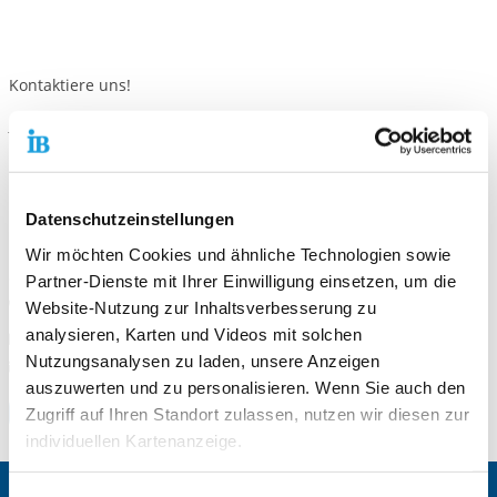
Kontaktiere uns!
E-Mail schreiben
Standort
Datenschutzeinstellungen
Freiwilligendienste Magdeburg
Brenneckestraße 95
Wir möchten Cookies und ähnliche Technologien sowie
39118 Magdeburg
Partner-Dienste mit Ihrer Einwilligung einsetzen, um die
Telefonnummer
0391 6229283
Website-Nutzung zur Inhaltsverbesserung zu
analysieren, Karten und Videos mit solchen
Faxnummer
0391 60772529
Nutzungsanalysen zu laden, unsere Anzeigen
E-Mail an Freiwilligendienste Magdeburg
E-Mail schreiben
auszuwerten und zu personalisieren. Wenn Sie auch den
Zum Standort
Zugriff auf Ihren Standort zulassen, nutzen wir diesen zur
individuellen Kartenanzeige.
Soweit es für diese Zwecke erforderlich ist, erhalten