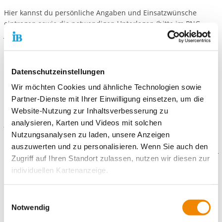
Hier kannst du persönliche Angaben und Einsatzwünsche
eintragen sowie die notwendigen Unterlagen (bitte im PNG-,
JPG- oder PDF-Format) direkt hochladen.
Bewerbungsanschreiben
Lebenslauf
Datenschutzeinstellungen
Kopie des letzten Zeugnisses
gerne - ein Passfoto
Wir möchten Cookies und ähnliche Technologien sowie
Partner-Dienste mit Ihrer Einwilligung einsetzen, um die
Mail-Anfragen rund um deine Bewerbungen:
Website-Nutzung zur Inhaltsverbesserung zu
analysieren, Karten und Videos mit solchen
Bewerbung-Freiwilligendienste-Bayern@ib.de
Nutzungsanalysen zu laden, unsere Anzeigen
auszuwerten und zu personalisieren. Wenn Sie auch den
Zugriff auf Ihren Standort zulassen, nutzen wir diesen zur
individuellen Kartenanzeige.
Galerie
Soweit es für diese Zwecke erforderlich ist, erhalten
Einwilligungsauswahl
unsere Partner Daten wie Ihre IP-Adresse und
Notwendig
verarbeiten diese zusammen mit Daten von anderen
Kontaktiere uns!