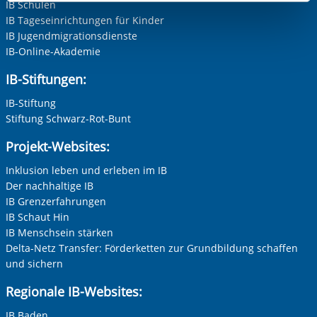
IB Schulen
Funktionen sind. Diese Cookies setzen wir aufgrund
IB Tageseinrichtungen für Kinder
berechtigter Interessen und daher unabhängig von einer
IB Jugendmigrationsdienste
IB-Online-Akademie
Einwilligung.
IB-Stiftungen:
IB-Stiftung
Stiftung Schwarz-Rot-Bunt
Projekt-Websites:
Inklusion leben und erleben im IB
Der nachhaltige IB
IB Grenzerfahrungen
IB Schaut Hin
IB Menschsein stärken
Delta-Netz Transfer: Förderketten zur Grundbildung schaffen
und sichern
Regionale IB-Websites:
IB Baden