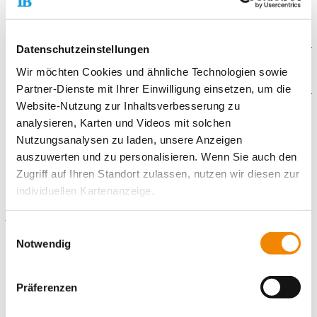
PDF-Format) direkt hochladen.
Datenschutzeinstellungen
Wir möchten Cookies und ähnliche Technologien sowie
Partner-Dienste mit Ihrer Einwilligung einsetzen, um die
Blaustein, Donau-Iller Werkstätte (FSJ)
Neu-Ulm, Donau-Iller Werkstätte (FSJ)
Website-Nutzung zur Inhaltsverbesserung zu
Illertissen, Donau-Iller-Werkstätte (FSJ)
Galerie
analysieren, Karten und Videos mit solchen
Ulm-Jungingen, Donau-Iller Werkstätte (FSJ)
Nutzungsanalysen zu laden, unsere Anzeigen
Senden, Donau-Iller-Werkstätte (FSJ)
auszuwerten und zu personalisieren. Wenn Sie auch den
Neu-Ulm, Museumscafé der Lebenshilfe (FSJ)
Zugriff auf Ihren Standort zulassen, nutzen wir diesen zur
Kontaktiere uns!
individuellen Kartenanzeige.
E-Mail schreiben
Soweit es für diese Zwecke erforderlich ist, erhalten
Einwilligungsauswahl
unsere Partner Daten wie Ihre IP-Adresse und
Notwendig
Standort
verarbeiten diese zusammen mit Daten von anderen
Websites. Die Partner erkennen mitunter auch, wenn Sie
Freiwilligendienste Ulm
Präferenzen
zum Website-Besuch verschiedene Geräte verwenden,
Magirusstr. 41
und verknüpfen die Daten geräteübergreifend. Dabei
89077 Ulm (Donau)