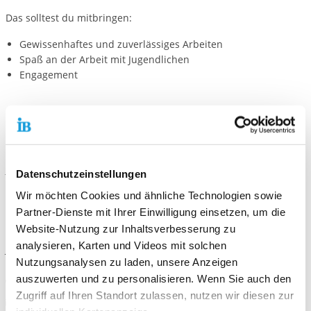
Das solltest du mitbringen:
Gewissenhaftes und zuverlässiges Arbeiten
Spaß an der Arbeit mit Jugendlichen
Engagement
Kontaktiere uns!
E-Mail schreiben
Datenschutzeinstellungen
Wir möchten Cookies und ähnliche Technologien sowie
Standort
Partner-Dienste mit Ihrer Einwilligung einsetzen, um die
Website-Nutzung zur Inhaltsverbesserung zu
Freiwilligendienste Mannheim
analysieren, Karten und Videos mit solchen
Janderstraße 2
Nutzungsanalysen zu laden, unsere Anzeigen
68199 Mannheim
auszuwerten und zu personalisieren. Wenn Sie auch den
Telefonnummer
E-Mail schreiben
Zugriff auf Ihren Standort zulassen, nutzen wir diesen zur
E-Mail an Freiwilligendienste Mannheim