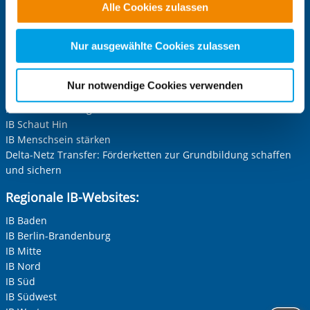
Alle Cookies zulassen
alle Cookie-Kategorien auswählen. Sie können mittels
IB-Stiftung
Stiftung Schwarz-Rot-Bunt
nachfolgender Buttons über Ihre Einwilligung für diese
Zwecke entscheiden und Ihre erteilte Einwilligung stets
Nur ausgewählte Cookies zulassen
Projekt-Websites:
für die Zukunft widerrufen. Bitte beachten Sie: Ihre
etwaige Einwilligung erstreckt sich nicht auf notwendige
Inklusion leben und erleben im IB
Nur notwendige Cookies verwenden
Der nachhaltige IB
Cookies, die erforderlich zur Bereitstellung der von Ihnen
IB Grenzerfahrungen
aufgerufenen und somit gewünschten Website-
IB Schaut Hin
Funktionen sind. Diese Cookies setzen wir aufgrund
IB Menschsein stärken
berechtigter Interessen und daher unabhängig von einer
Delta-Netz Transfer: Förderketten zur Grundbildung schaffen
Einwilligung.
und sichern
Regionale IB-Websites:
IB Baden
IB Berlin-Brandenburg
IB Mitte
IB Nord
IB Süd
IB Südwest