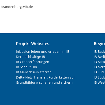
te-brandenburg@ib.de
Projekt-Websites:
Regio
Inklusion leben und erleben im IB
IB Bad
Der nachhaltige IB
IB Ber
IB Grenzerfahrungen
IB Mitt
IB Schaut Hin
IB Nor
IB Menschsein stärken
IB Süd
Delta-Netz Transfer: Förderketten zur
IB Süd
Grundbildung schaffen und sichern
IB Wes