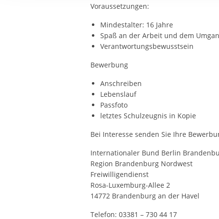
Ihre etwaige Einwilligung e
Voraussetzungen:
der von Ihnen aufgerufene
Mindestalter: 16 Jahre
aufgrund berechtigter Inte
Spaß an der Arbeit und dem Umgan
Verantwortungsbewusstsein
Bewerbung
Anschreiben
Lebenslauf
Passfoto
letztes Schulzeugnis in Kopie
Bei Interesse senden Sie Ihre Bewerbu
Internationaler Bund Berlin Branden
Region Brandenburg Nordwest
Freiwilligendienst
Rosa-Luxemburg-Allee 2
14772 Brandenburg an der Havel
Telefon: 03381 – 730 44 17