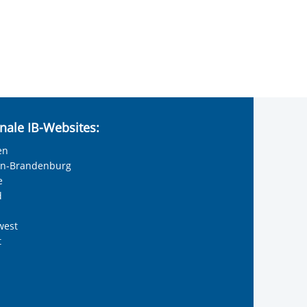
nale IB-Websites:
en
lin-Brandenburg
e
d
west
t