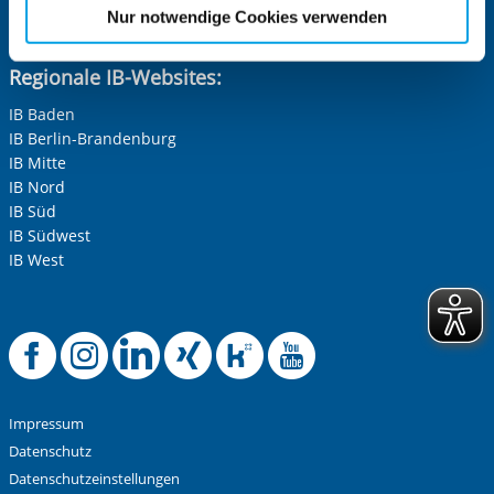
etwaige Einwilligung erstreckt sich nicht auf notwendige
Delta-Netz Transfer: Förderketten zur Grundbildung schaffen
Nur notwendige Cookies verwenden
Cookies, die erforderlich zur Bereitstellung der von Ihnen
und sichern
aufgerufenen und somit gewünschten Website-
Regionale IB-Websites:
Funktionen sind. Diese Cookies setzen wir aufgrund
berechtigter Interessen und daher unabhängig von einer
IB Baden
IB Berlin-Brandenburg
Einwilligung.
IB Mitte
IB Nord
IB Süd
IB Südwest
IB West
Offizielle Facebook-
Offizielle Instag
Offizielle Link
Offizielle X
Offizielle
Offiziel
Impressum
Datenschutz
Datenschutzeinstellungen