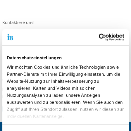
Kontaktiere uns!
E-Mail schreiben
Standort
Datenschutzeinstellungen
Freiwilligendienste Magdeburg
Brenneckestraße 95
Wir möchten Cookies und ähnliche Technologien sowie
39118 Magdeburg
Partner-Dienste mit Ihrer Einwilligung einsetzen, um die
Telefonnummer
0391 6229283
Website-Nutzung zur Inhaltsverbesserung zu
analysieren, Karten und Videos mit solchen
Faxnummer
0391 60772529
Nutzungsanalysen zu laden, unsere Anzeigen
E-Mail an Freiwilligendienste Magdeburg
E-Mail schreiben
auszuwerten und zu personalisieren. Wenn Sie auch den
Zum Standort
Zugriff auf Ihren Standort zulassen, nutzen wir diesen zur
individuellen Kartenanzeige.
Soweit es für diese Zwecke erforderlich ist, erhalten