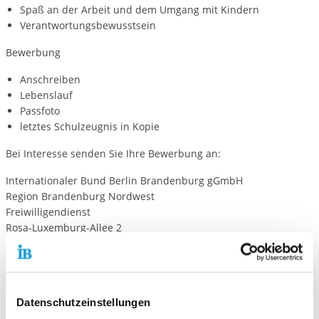
Spaß an der Arbeit und dem Umgang mit Kindern
Verantwortungsbewusstsein
Bewerbung
Anschreiben
Lebenslauf
Passfoto
letztes Schulzeugnis in Kopie
Bei Interesse senden Sie Ihre Bewerbung an:
Internationaler Bund Berlin Brandenburg gGmbH
Region Brandenburg Nordwest
Freiwilligendienst
Rosa-Luxemburg-Allee 2
14772 Brandenburg an der Havel
Telefon: 03381 – 730 44 17
Oder per E-Mail an: freiwilligendienste-brandenburg@ib.de
Datenschutzeinstellungen