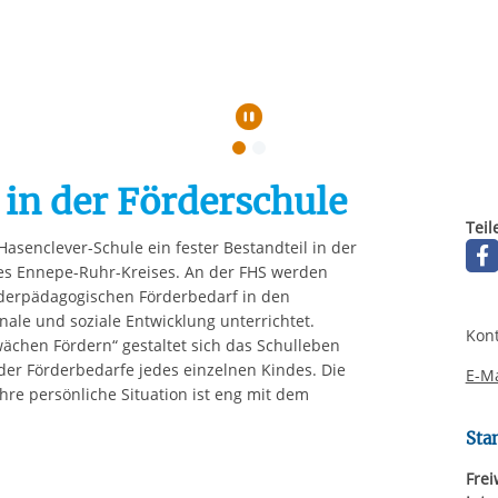
Automatische Wiede
 in der Förderschule
Teil
Hasenclever-Schule ein fester Bestandteil in der
es Ennepe-Ruhr-Kreises. An der FHS werden
derpädagogischen Förderbedarf in den
ale und soziale Entwicklung unterrichtet.
Kont
ächen Fördern“ gestaltet sich das Schulleben
er Förderbedarfe jedes einzelnen Kindes. Die
E-Ma
re persönliche Situation ist eng mit dem
Sta
Frei