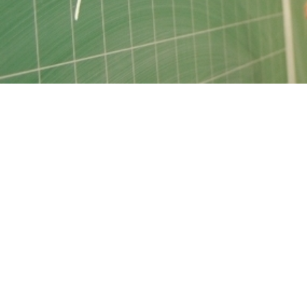
Ihre etwaige Einwilligung e
der von Ihnen aufgerufene
aufgrund berechtigter Inte