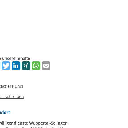
rgabe starten/stoppen
e unsere Inhalte
aktiere uns!
il schreiben
ndort
willigendienste Wuppertal-Solingen