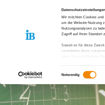
Springe zum Inhalt
Datenschutzeinstellunge
Wir möchten Cookies und ä
Freiwilligendienst D
um die Website-Nutzung zu
Nutzungsanalysen zu lade
Zugriff auf Ihren Standort
Soweit es für diese Zwecke
verarbeiten diese zusamme
wenn Sie zum Website-Bes
geräteübergreifend. Dabei 
ausgeschlossen werden. Do
Einwilligungsauswahl
zusätzlichen Risiken für I
Notwendig
Weitere Details finden Sie
Sie möchten, dass alle Web
Kategorien auswählen. Sie 
Zwecke entscheiden und Ihre