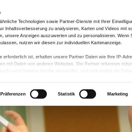
n
hnliche Technologien sowie Partner-Dienste mit Ihrer Einwilligu
eutschland
Freiwilligendienst Ausland
In deine
r Inhaltsverbesserung zu analysieren, Karten und Videos mit s
n, unsere Anzeigen auszuwerten und zu personalisieren. Wenn 
 zulassen, nutzen wir diesen zur individuellen Kartenanzeige.
 erforderlich ist, erhalten unsere Partner Daten wie Ihre IP-Adr
n mit Daten von anderen Websites. Die Partner erkennen mitun
uch verschiedene Geräte verwenden, und verknüpfen die Date
kann die Datenübertragung in Drittländer (insb. die USA) nicht
rt ist kein der EU gleichwertiges Datenschutzniveau gewährlei
hre Daten führen kann.
Präferenzen
Statistik
Marketing
 in unseren
Datenschutzhinweisen
und in unserer
Cookie-Über
site-Funktionen für diese Zwecke aktiviert sind, müssen Sie al
können mittels nachfolgender Buttons über Ihre Einwilligung für
 erteilte Einwilligung stets für die Zukunft widerrufen. Bitte be