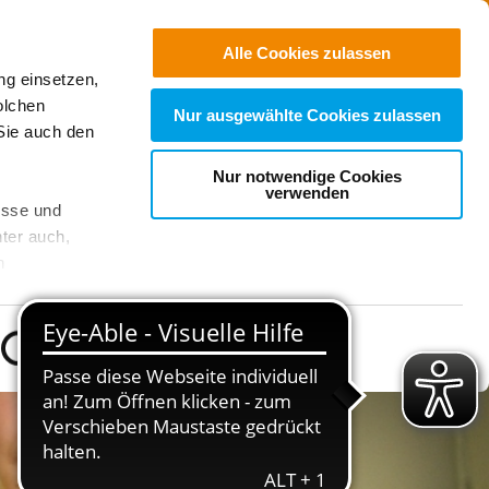
Freie
Stellen
Suchen
Alle Cookies zulassen
ng einsetzen,
r Nähe
olchen
Nur ausgewählte Cookies zulassen
Sie auch den
Nur notwendige Cookies
verwenden
esse und
ter auch,
n
stet, was zu
Details zeigen
sicht
. Wenn
le Cookie-
 diese
achten Sie: