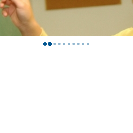
rstreckt sich nicht auf notwendige Cookies, die erforderlich zur B
n und somit gewünschten Website-Funktionen sind. Diese Cooki
ressen und daher unabhängig von einer Einwilligung.