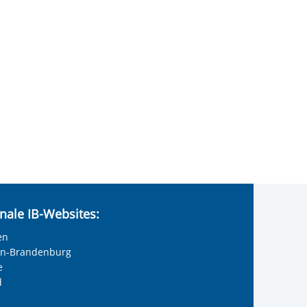
nale IB-Websites:
en
lin-Brandenburg
e
d