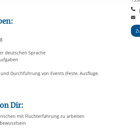
rstreckt sich nicht auf notwendige Cookies, die erforderlich zur B
T
n und somit gewünschten Website-Funktionen sind. Diese Cooki
E
ressen und daher unabhängig von einer Einwilligung.
ben:
Z
ng
der deutschen Sprache
 Aufgaben
 und Durchführung von Events (Feste, Ausflüge,
on Dir:
nschen mit Fluchterfahrung zu arbeiten
sbewusstsein