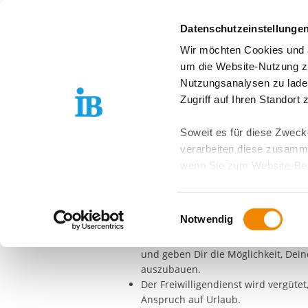
Springe zum Inhalt
Datenschutzeinstellunge
Wir möchten Cookies und ä
Freiwilligendienst D
um die Website-Nutzung zu
Nutzungsanalysen zu lade
Wohnungsverbun
Zugriff auf Ihren Standort
Waldrehna
Soweit es für diese Zwecke
verarbeiten diese zusamme
Viele gute Gründe für ei
wenn Sie zum Website-Bes
Du lernst die Arbeit in einer sozia
geräteübergreifend. Dabei 
orientieren.
ausgeschlossen werden. Do
Du engagierst Dich für das Gemein
Einwilligungsauswahl
zusätzlichen Risiken für I
Notwendig
Projekte umsetzen.
Die begleitenden Seminare helfen D
Weitere Details finden Sie
und geben Dir die Möglichkeit, De
Sie möchten, dass alle Web
auszubauen.
Kategorien auswählen. Sie 
Der Freiwilligendienst wird vergütet,
Zwecke entscheiden und Ihre
Anspruch auf Urlaub.