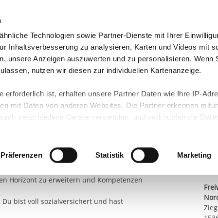
n
hnliche Technologien sowie Partner-Dienste mit Ihrer Einwilligu
eutschland
Freiwilligendienst Ausland
In deine
r Inhaltsverbesserung zu analysieren, Karten und Videos mit s
n, unsere Anzeigen auszuwerten und zu personalisieren. Wenn 
d für Geflüchtete
 zulassen, nutzen wir diesen zur individuellen Kartenanzeige.
Teil
 erforderlich ist, erhalten unsere Partner Daten wie Ihre IP-Adr
n mit Daten von anderen Websites. Die Partner erkennen mitun
n FSJ:
uch verschiedene Geräte verwenden, und verknüpfen die Date
Kont
len Einrichtung kennen und kannst Dich beruflich
kann die Datenübertragung in Drittländer (insb. die USA) nicht
rt ist kein der EU gleichwertiges Datenschutzniveau gewährlei
E-Ma
wohl und hast die Chance, eigene Ideen und
hre Daten führen kann.
Präferenzen
Statistik
Marketing
ir bei der Vernetzung mit anderen Freiwilligen
Sta
 in unseren
Datenschutzhinweisen
und in unserer
Cookie-Über
inen Horizont zu erweitern und Kompetenzen
Frei
site-Funktionen für diese Zwecke aktiviert sind, müssen Sie al
Nor
können mittels nachfolgender Buttons über Ihre Einwilligung für
 Du bist voll sozialversichert und hast
Zieg
 erteilte Einwilligung stets für die Zukunft widerrufen. Bitte be
153