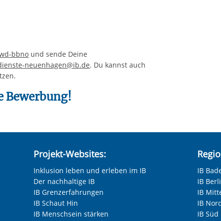
fwd-bbno
und sende Deine
endienste-neuenhagen@ib.de
. Du kannst auch
tzen.
ne Bewerbung!
Projekt-Websites:
Regio
Inklusion leben und erleben im IB
IB Bad
Der nachhaltige IB
IB Ber
IB Grenzerfahrungen
IB Mitt
IB Schaut Hin
IB Nor
IB Menschsein stärken
IB Süd