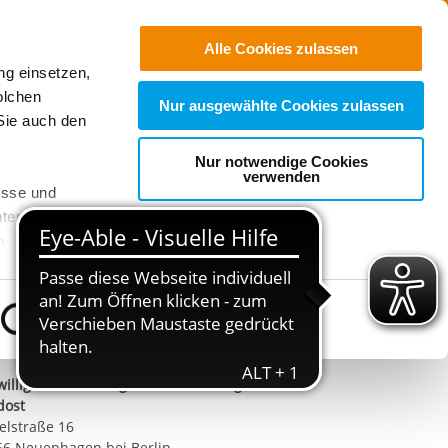
Freie
Stellen
Suchen
Alle Cookies zulassen
ng einsetzen,
r Nähe
olchen
Nur ausgewählte Cookies zulassen
Sie auch den
e unsere Inhalte
Nur notwendige Cookies
verwenden
esse und
ter auch,
n
aktiere uns!
stet, was zu
il schreiben
Details zeigen
ndort
sicht
. Wenn
willigendienste Region Brandenburg
le Cookie-
dost
 diese
elstraße 16
achten Sie:
66 Neuenhagen bei Berlin