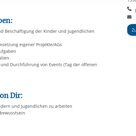
rstreckt sich nicht auf notwendige Cookies, die erforderlich zur B
T
n und somit gewünschten Website-Funktionen sind. Diese Cooki
E
ressen und daher unabhängig von einer Einwilligung.
ben:
Z
nd Beschäftigung der Kinder und Jugendlichen
Umsetzung eigener Projekte/AGs
Aufgaben
alien
 und Durchführung von Events (Tag der offenen
on Dir:
ndern und Jugendlichen zu arbeiten
sbewusstsein