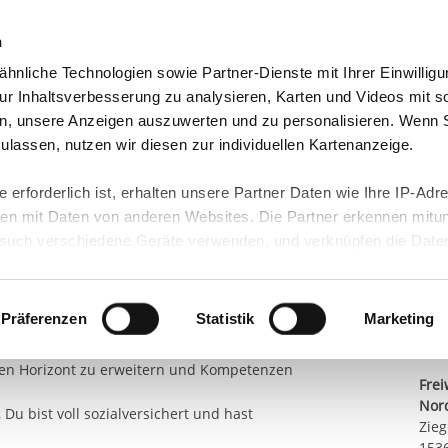
n
hnliche Technologien sowie Partner-Dienste mit Ihrer Einwilligu
eutschland
Freiwilligendienst Ausland
In deine
r Inhaltsverbesserung zu analysieren, Karten und Videos mit s
n, unsere Anzeigen auszuwerten und zu personalisieren. Wenn 
steg (Förderschule)
 zulassen, nutzen wir diesen zur individuellen Kartenanzeige.
Teil
 erforderlich ist, erhalten unsere Partner Daten wie Ihre IP-Adr
n mit Daten von anderen Websites. Die Partner erkennen mitun
n FSJ:
uch verschiedene Geräte verwenden, und verknüpfen die Date
Kont
len Einrichtung kennen und kannst Dich beruflich
kann die Datenübertragung in Drittländer (insb. die USA) nicht
rt ist kein der EU gleichwertiges Datenschutzniveau gewährlei
E-Ma
wohl und hast die Chance, eigene Ideen und
hre Daten führen kann.
Präferenzen
Statistik
Marketing
ir bei der Vernetzung mit anderen Freiwilligen
Sta
 in unseren
Datenschutzhinweisen
und in unserer
Cookie-Über
inen Horizont zu erweitern und Kompetenzen
Frei
site-Funktionen für diese Zwecke aktiviert sind, müssen Sie al
Nor
können mittels nachfolgender Buttons über Ihre Einwilligung für
 Du bist voll sozialversichert und hast
Zieg
 erteilte Einwilligung stets für die Zukunft widerrufen. Bitte be
153