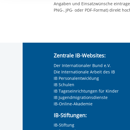
Ihre etwaige Einwilligung e
Angaben und Einsatzwünsche eintragen
der von Ihnen aufgerufene
PNG-, JPG- oder PDF-Format) direkt hoc
aufgrund berechtigter Inte
Zentrale IB-Websites:
Der Internationaler Bund e.V.
Die Internationale Arbeit des IB
IB Personalentwicklung
IB Schulen
IB Tageseinrichtungen für Kinder
IB Jugendmigrationsdienste
IB-Online-Akademie
IB-Stiftungen:
IB-Stiftung