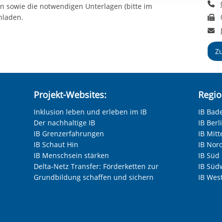
T
rstreckt sich nicht auf notwendige Cookies, die erforderlich zur B
 sowie die notwendigen Unterlagen (bitte im
F
n und somit gewünschten Website-Funktionen sind. Diese Cooki
hladen.
ressen und daher unabhängig von einer Einwilligung.
E
Z
Projekt-Websites:
Regio
Inklusion leben und erleben im IB
IB Bad
Der nachhaltige IB
IB Ber
IB Grenzerfahrungen
IB Mitt
IB Schaut Hin
IB Nor
IB Menschsein stärken
IB Süd
Delta-Netz Transfer: Förderketten zur
IB Süd
Grundbildung schaffen und sichern
IB Wes