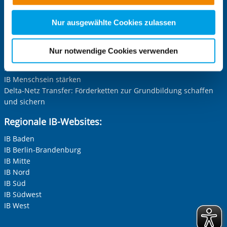
nachfolgender Buttons über Ihre Einwilligung für diese
Projekt-Websites:
Zwecke entscheiden und Ihre erteilte Einwilligung stets
Nur ausgewählte Cookies zulassen
für die Zukunft widerrufen. Bitte beachten Sie: Ihre
Inklusion leben und erleben im IB
Der nachhaltige IB
etwaige Einwilligung erstreckt sich nicht auf notwendige
Nur notwendige Cookies verwenden
IB Grenzerfahrungen
Cookies, die erforderlich zur Bereitstellung der von Ihnen
IB Schaut Hin
aufgerufenen und somit gewünschten Website-
IB Menschsein stärken
Funktionen sind. Diese Cookies setzen wir aufgrund
Delta-Netz Transfer: Förderketten zur Grundbildung schaffen
berechtigter Interessen und daher unabhängig von einer
und sichern
Einwilligung.
Regionale IB-Websites:
IB Baden
IB Berlin-Brandenburg
IB Mitte
IB Nord
IB Süd
IB Südwest
IB West