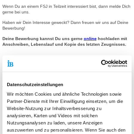
Wenn Du an einem FSJ in Teilzeit interessiert bist, dann melde Dich
gerne bei uns.
Haben wir Dein Interesse geweckt? Dann freuen wir uns auf Deine
Bewerbung!
Deine Bewerbung kannst Du uns gerne
online
hochladen mit
Anschreiben, Lebenslauf und Kopie des letzten Zeugnisses.
Kontaktiere uns!
E-Mail schreiben
Datenschutzeinstellungen
Wir möchten Cookies und ähnliche Technologien sowie
Partner-Dienste mit Ihrer Einwilligung einsetzen, um die
Standort
Website-Nutzung zur Inhaltsverbesserung zu
IB Freiwilligendienste Mainz
analysieren, Karten und Videos mit solchen
Kaiserstraße 17
Nutzungsanalysen zu laden, unsere Anzeigen
55116 Mainz
auszuwerten und zu personalisieren. Wenn Sie auch den
Telefonnummer
06131 6278-316 /-827 /-320